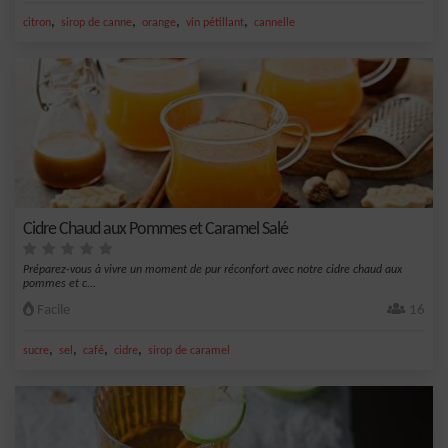
,
,
,
,
citron
sirop de canne
orange
vin pétillant
cannelle
Cidre Chaud aux Pommes et Caramel Salé
Préparez-vous à vivre un moment de pur réconfort avec notre cidre chaud aux
pommes et c...
Facile
16
,
,
,
,
sucre
sel
café
cidre
sirop de caramel