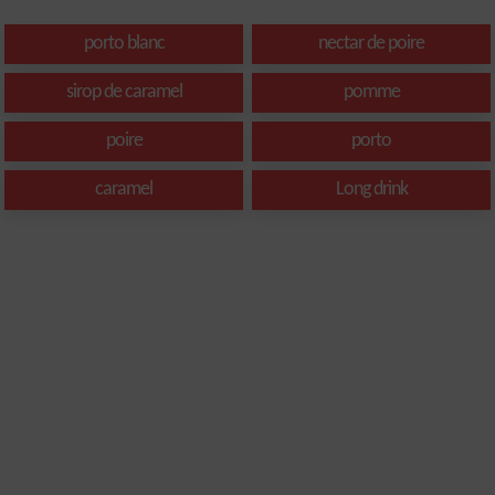
porto blanc
nectar de poire
sirop de caramel
pomme
poire
porto
caramel
Long drink