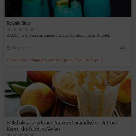
Royale Blue
Cocktail fruité à base de champagne, curaçao bleu et nectar de poire.
Moyenne
1
,
,
,
,
curaçao bleu
champagne
nectar de poire
poire
jus de poire
Milkshake à la Tarte aux Pommes Caramélisées : Un Doux
Rappel des Saveurs d'Antan