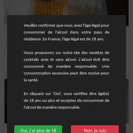
Veuillez confirmer que vous avez l'âge légal pour
Vodka tatin
consommer de l'alcool dans votre pays de
résidence. En France, l'âge légal est de 18 ans.
Cocktail très doux et délicieux à base de vodka, jus de pomme et caramel.
Nous proposons sur notre site des recettes de
Facile
1
cocktails avec et sans alcool. L'alcool doit être
consommé de manière responsable. Une
,
,
,
,
vodka
Jus de pomme
sirop de caramel
pomme
caramel
consommation excessive peut être nocive pour
la santé.
En cliquant sur 'Oui', vous certifiez être âgé(e)
de 18 ans ou plus et acceptez de consommer de
l'alcool de manière responsable.
Vodka Tatin
Oui, j'ai plus de 18
Non, je suis