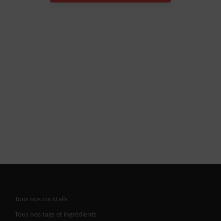
Tous nos cocktails
Tous nos tags et ingrédients