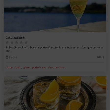
Cruz Sunrise
&nbsp;Un cocktail a base de porto blanc, tonic et citron est un classique qui ne se
pre...
Facile
1
,
,
,
,
citron
tonic
glace
porto blanc
sirop de citron