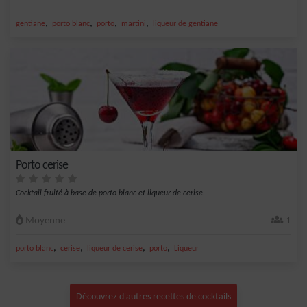
,
,
,
,
gentiane
porto blanc
porto
martini
liqueur de gentiane
Porto cerise
Cocktail fruité à base de porto blanc et liqueur de cerise.
Moyenne
1
,
,
,
,
porto blanc
cerise
liqueur de cerise
porto
Liqueur
Découvrez d'autres recettes de cocktails