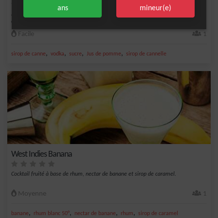
ans
mineur(e)
&nbsp;Une recette originale et inattendue pour un cocktail d'automne
délicieux.&nbsp; L...
Facile
1
,
,
,
,
sirop de canne
vodka
sucre
Jus de pomme
sirop de cannelle
West Indies Banana
Cocktail fruité à base de rhum, nectar de banane et sirop de caramel.
Moyenne
1
,
,
,
,
banane
rhum blanc 50°
nectar de banane
rhum
sirop de caramel