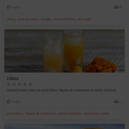
Facile
8
,
,
,
,
citron
sirop de canne
orange
citron vert frais
vin rouge
Lisboa
Cocktail fruité à base de porto blanc, liqueur de mandarine et nectar d'abricot.
Facile
1
,
,
,
,
porto blanc
liqueur de mandarine
nectar d'abricot
mandarine
porto