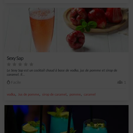
Sexy Sap
Le Sexy Sap est un cocktail chaud à base de vodka, jus de pomme et sirop de
caramel. Il...
Facile
1
,
,
,
,
vodka
Jus de pomme
sirop de caramel
pomme
caramel