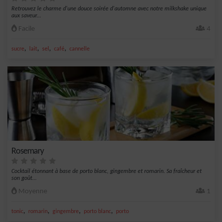
Retrouvez le charme d'une douce soirée d'automne avec notre milkshake unique
aux saveur...
Facile
4
,
,
,
,
sucre
lait
sel
café
cannelle
Rosemary
Cocktail étonnant à base de porto blanc, gingembre et romarin. Sa fraîcheur et
son goût...
Moyenne
1
,
,
,
,
tonic
romarin
gingembre
porto blanc
porto