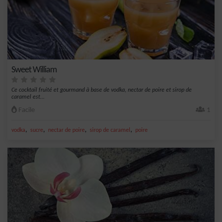
Sweet William
Ce cocktail fruité et gourmand à base de vodka, nectar de poire et sirop de
caramel est...
Facile
1
,
,
,
,
vodka
sucre
nectar de poire
sirop de caramel
poire