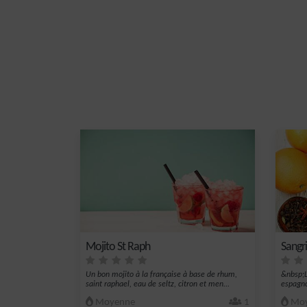
Mojito St Raph
Sangri
Un bon mojito à la française à base de rhum,
&nbsp;L
saint raphael, eau de seltz, citron et men...
espagno
Moyenne
1
Moy