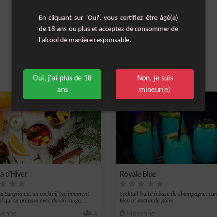
En cliquant sur 'Oui', vous certifiez être âgé(e)
de 18 ans ou plus et acceptez de consommer de
l'alcool de manière responsable.
Oui, j'ai plus de 18
Non, je suis
Les cocktails similaires
ans
mineur(e)
a d'Hiver
Royale Blue
a Sangria est un cocktail typiquement
Cocktail fruité à base de champagne, cu
l qui se prépare avec du vin rouge,...
bleu et nectar de poire.
enne
4
Moyenne