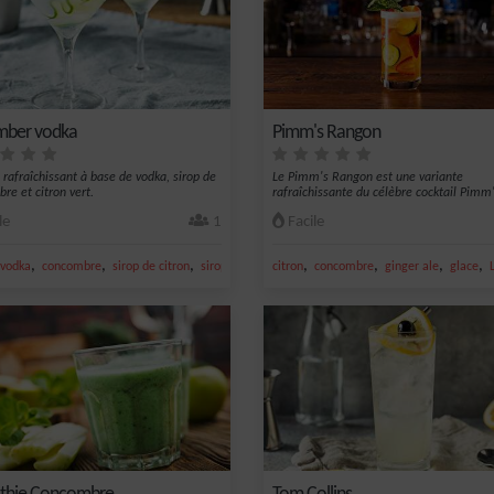
mber vodka
Pimm's Rangon
l rafraîchissant à base de vodka, sirop de
Le Pimm's Rangon est une variante
re et citron vert.
rafraîchissante du célèbre cocktail Pimm'
une...
le
1
Facile
,
,
,
,
,
,
,
vodka
concombre
sirop de citron
sirop de concombre
citron
concombre
ginger ale
glace