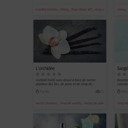
,
,
,
,
,
menthe fraîche
citron
rhum blanc 40°
sirop de canne
citron
jus de 
L'orchidée
Sangr
Cocktail fruité sans alcool à base de nectar
Recette
planteur des îles, de poire et de sirop de...
concom
Facile
1
Moy
,
,
,
,
nectar planteur
sirop de vanille
nectar de poire
vanille
sirop d
poire