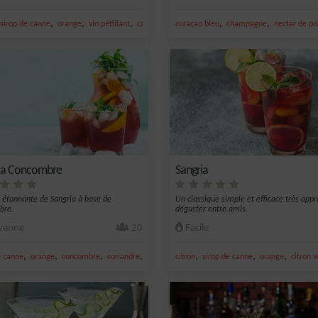
,
,
,
,
,
citron vert
sirop de canne
orange
vin pétillant
cannelle
curaçao bleu
champagne
nectar de po
ia Concombre
Sangria
 étonnante de Sangria à base de
Un classique simple et efficace très appr
bre.
déguster entre amis.
enne
20
Facile
,
,
,
,
,
,
,
e canne
orange
concombre
coriandre
vin rouge
citron
sirop de canne
orange
citron v