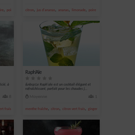
,
,
,
,
,
,
ire
poire
jus de poire
citron
jus d'ananas
ananas
limonade
poire
Raph’Ale
écié, à
&nbsp;Le Raph'ale est un cocktail élégant et
rafraîchissant, parfait pour les chaudes j...
8
Moyenne
1
,
,
,
,
,
ert frais
vin rouge
menthe fraîche
citron
citron vert frais
ginger ale
gingembre