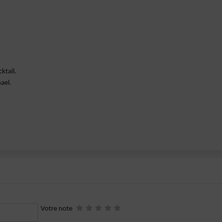
ktail.
ael.
Votre note