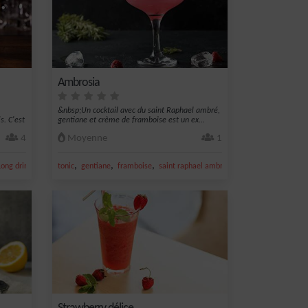
Ambrosia
&nbsp;Un cocktail avec du saint Raphael ambré,
s. C'est
gentiane et crème de framboise est un ex...
4
Moyenne
1
,
,
,
,
Long drink
tonic
gentiane
framboise
saint raphael ambré
creme de framboise