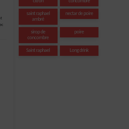
citron
concombre
saint raphael
nectar de poire
st
ambré
ec
sirop de
poire
concombre
Saint raphael
Long drink