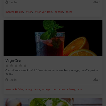
Facile
4
,
,
,
,
menthe fraîche
citron
citron vert frais
banane
peche
Virgin One
Cocktail sans alcool fruité à base de nectar de cranberry, orange, menthe fraîche
et ea...
Facile
1
,
,
,
,
menthe fraîche
eau gazeuse
orange
nectar de cranberry
eau