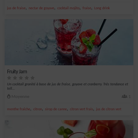
,
,
,
,
jus de fraise
nectar de goyave
cocktail mojito
fraise
Long drink
Fruity Jam
Un cocktail granité à base de jus de fraise, goyave et cranberry. Très tendance et
tell...
Moyenne
1
,
,
,
,
menthe fraîche
citron
sirop de canne
citron vert frais
jus de citron vert