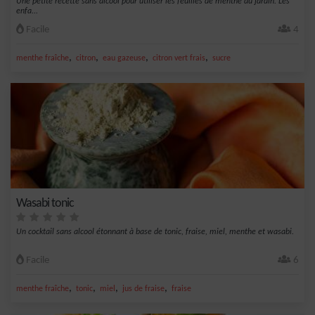
Une petite recette sans alcool pour utiliser les feuilles de menthe du jardin. Les
enfa...
Facile
4
,
,
,
,
menthe fraîche
citron
eau gazeuse
citron vert frais
sucre
Wasabi tonic
Un cocktail sans alcool étonnant à base de tonic, fraise, miel, menthe et wasabi.
Facile
6
,
,
,
,
menthe fraîche
tonic
miel
jus de fraise
fraise