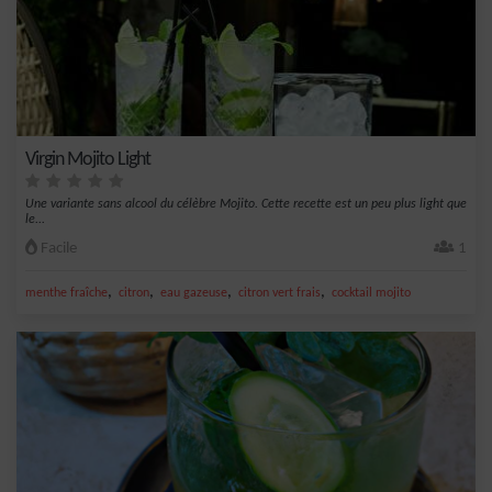
Virgin Mojito Light
Une variante sans alcool du célèbre Mojito. Cette recette est un peu plus light que
le...
Facile
1
,
,
,
,
menthe fraîche
citron
eau gazeuse
citron vert frais
cocktail mojito