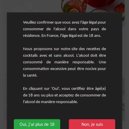
Veuillez confirmer que vous avez l'âge légal pour
consommer de l'alcool dans votre pays de
Watermelon Passion
résidence. En France, l'âge légal est de 18 ans.
Cocktail fruité sans alcool à base de jus de pastèque, de maracujà et de cranberry.
Nous proposons sur notre site des recettes de
cocktails avec et sans alcool. L'alcool doit être
Facile
1
consommé de manière responsable. Une
,
,
,
,
menthe fraîche
sirop de canne
nectar de cranberry
nectar de maracujà
watermel
consommation excessive peut être nocive pour
la santé.
En cliquant sur 'Oui', vous certifiez être âgé(e)
de 18 ans ou plus et acceptez de consommer de
l'alcool de manière responsable.
Oui, j'ai plus de 18
Non, je suis
Grapefruit Royal