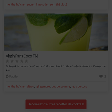
,
,
,
,
menthe fraîche
sucre
limonade
sel
thé glacé
Virgin Paris Coco Tiki
&nbsp;A la recherche d'un cocktail sans alcool fruité et rafraîchissant ? Essayez le
Vi...
Facile
2
,
,
,
,
menthe fraîche
citron
gingembre
Jus de pomme
eau de coco
Découvrez d'autres recettes de cocktails