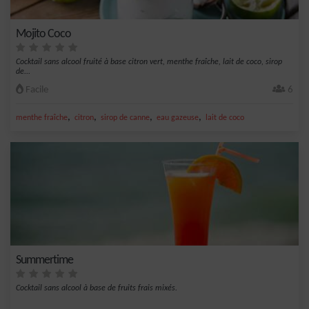
Mojito Coco
Cocktail sans alcool fruité à base citron vert, menthe fraîche, lait de coco, sirop
de...
Facile
6
,
,
,
,
menthe fraîche
citron
sirop de canne
eau gazeuse
lait de coco
Summertime
Cocktail sans alcool à base de fruits frais mixés.