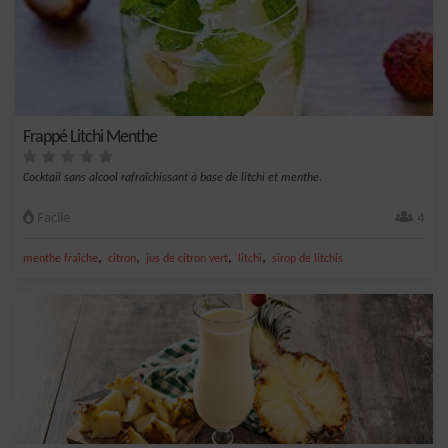
Frappé Litchi Menthe
Cocktail sans alcool rafraîchissant à base de litchi et menthe.
Facile
4
,
,
,
,
menthe fraîche
citron
jus de citron vert
litchi
sirop de litchis