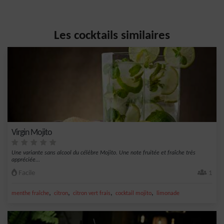
Les cocktails similaires
Virgin Mojito
Une variante sans alcool du célèbre Mojito. Une note fruitée et fraîche très
appréciée...
Facile
1
,
,
,
,
menthe fraîche
citron
citron vert frais
cocktail mojito
limonade