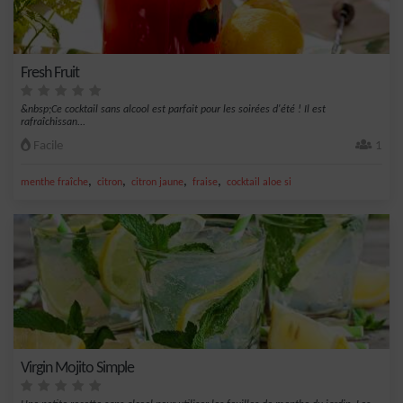
Fresh Fruit
&nbsp;Ce cocktail sans alcool est parfait pour les soirées d'été ! Il est
rafraîchissan...
Facile
1
,
,
,
,
menthe fraîche
citron
citron jaune
fraise
cocktail aloe si
Virgin Mojito Simple