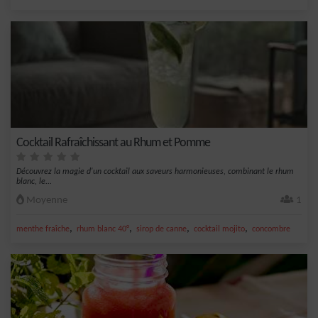
Cocktail Rafraîchissant au Rhum et Pomme
Découvrez la magie d'un cocktail aux saveurs harmonieuses, combinant le rhum
blanc, le...
Moyenne
1
,
,
,
,
menthe fraîche
rhum blanc 40°
sirop de canne
cocktail mojito
concombre