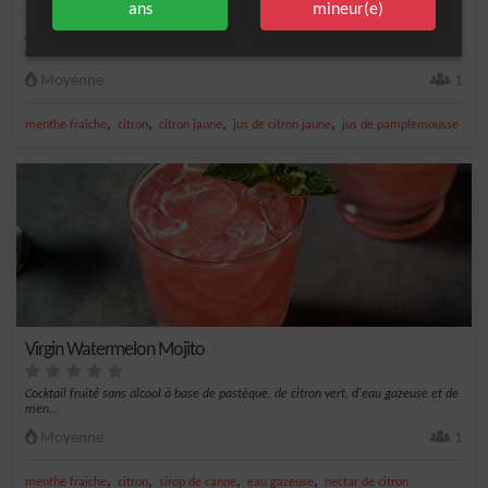
ans
mineur(e)
&nbsp;Un cocktail sans alcool à base de pétillant, de pamplemousse, de citron et
de men...
Moyenne
1
,
,
,
,
menthe fraîche
citron
citron jaune
jus de citron jaune
jus de pamplemousse
Virgin Watermelon Mojito
Cocktail fruité sans alcool à base de pastèque, de citron vert, d'eau gazeuse et de
men...
Moyenne
1
,
,
,
,
menthe fraîche
citron
sirop de canne
eau gazeuse
nectar de citron