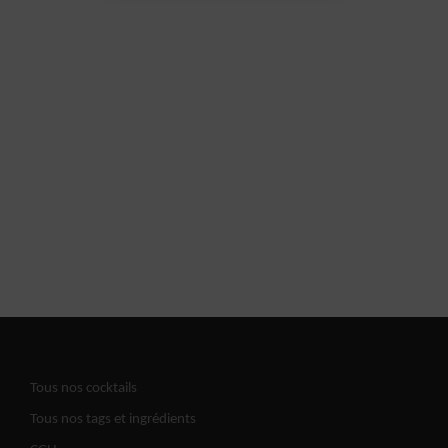
Tous nos cocktails
Tous nos tags et ingrédients