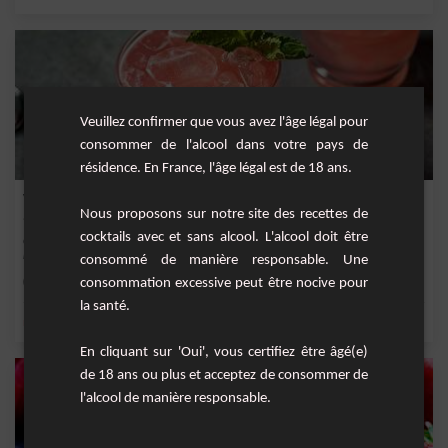
Veuillez confirmer que vous avez l'âge légal pour
consommer de l'alcool dans votre pays de
résidence. En France, l'âge légal est de 18 ans.
Virgin Watermelon Mojito
Nous proposons sur notre site des recettes de
cocktails avec et sans alcool. L'alcool doit être
Cocktail fruité sans alcool à base de pastèque, de citron vert, d'eau gazeuse et de
men...
consommé de manière responsable. Une
Moyenne
consommation excessive peut être nocive pour
1
la santé.
,
,
,
,
menthe fraîche
citron
sirop de canne
eau gazeuse
nectar de citron
En cliquant sur 'Oui', vous certifiez être âgé(e)
de 18 ans ou plus et acceptez de consommer de
l'alcool de manière responsable.