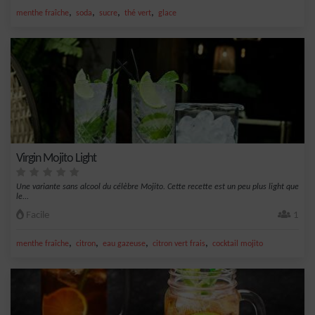
,
,
,
,
menthe fraîche
soda
sucre
thé vert
glace
Virgin Mojito Light
Une variante sans alcool du célèbre Mojito. Cette recette est un peu plus light que
le...
Facile
1
,
,
,
,
menthe fraîche
citron
eau gazeuse
citron vert frais
cocktail mojito