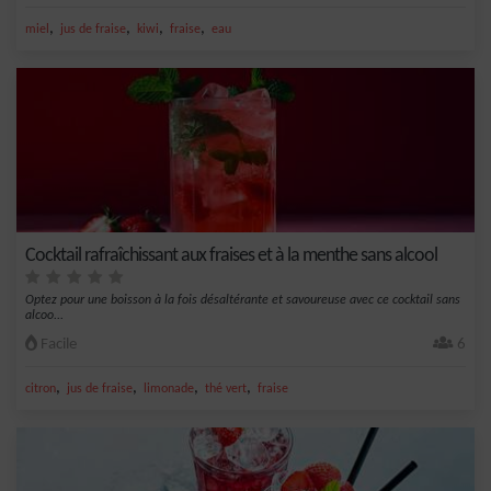
,
,
,
,
miel
jus de fraise
kiwi
fraise
eau
Cocktail rafraîchissant aux fraises et à la menthe sans alcool
Optez pour une boisson à la fois désaltérante et savoureuse avec ce cocktail sans
alcoo...
Facile
6
,
,
,
,
citron
jus de fraise
limonade
thé vert
fraise