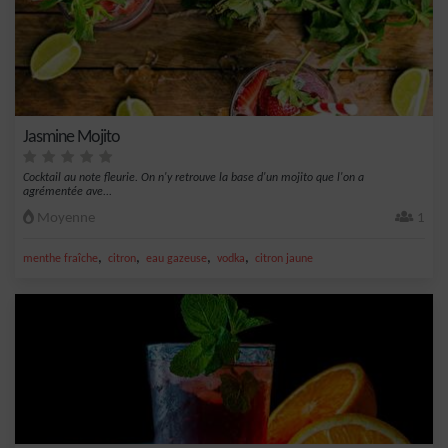
Jasmine Mojito
Cocktail au note fleurie. On n'y retrouve la base d'un mojito que l'on a
agrémentée ave...
Moyenne
1
,
,
,
,
menthe fraîche
citron
eau gazeuse
vodka
citron jaune