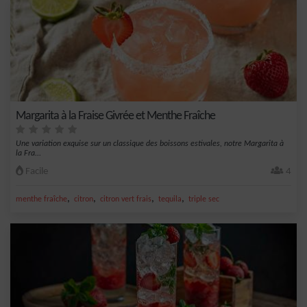
Margarita à la Fraise Givrée et Menthe Fraîche
Une variation exquise sur un classique des boissons estivales, notre Margarita à
la Fra...
Facile
4
,
,
,
,
menthe fraîche
citron
citron vert frais
tequila
triple sec