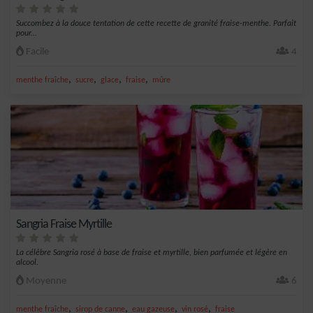
Succombez à la douce tentation de cette recette de granité fraise-menthe. Parfait
pour...
Facile
4
,
,
,
,
menthe fraîche
sucre
glace
fraise
mûre
Sangria Fraise Myrtille
La célèbre Sangria rosé à base de fraise et myrtille, bien parfumée et légère en
alcool.
Moyenne
6
,
,
,
,
menthe fraîche
sirop de canne
eau gazeuse
vin rosé
fraise