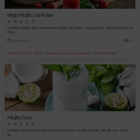
Virgin Mojito à la Fraise
Cocktail à boire sans modération à base de fraise, eau gazeuse, menthe fraîche et
citro...
Moyenne
2
,
,
,
,
menthe fraîche
citron
sirop de canne
eau gazeuse
citron vert frais
Mojito Coco
Cocktail sans alcool fruité à base citron vert, menthe fraîche, lait de coco, sirop
de...