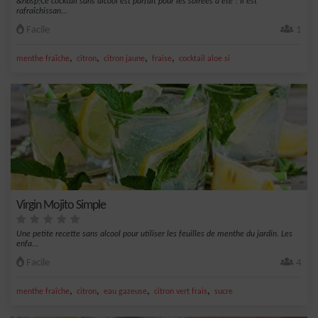
&nbsp;Ce cocktail sans alcool est parfait pour les soirées d'été ! Il est
rafraîchissan...
Facile
1
,
,
,
,
menthe fraîche
citron
citron jaune
fraise
cocktail aloe si
Virgin Mojito Simple
Une petite recette sans alcool pour utiliser les feuilles de menthe du jardin. Les
enfa...
Facile
4
,
,
,
,
menthe fraîche
citron
eau gazeuse
citron vert frais
sucre