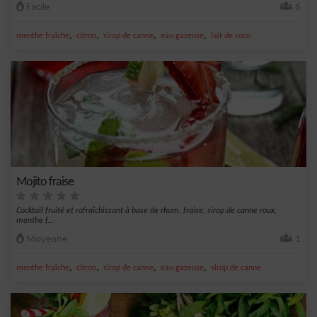
Facile
6
,
,
,
,
menthe fraîche
citron
sirop de canne
eau gazeuse
lait de coco
Mojito fraise
Cocktail fruité et rafraîchissant à base de rhum, fraise, sirop de canne roux,
menthe f...
Moyenne
1
,
,
,
,
menthe fraîche
citron
sirop de canne
eau gazeuse
sirop de canne