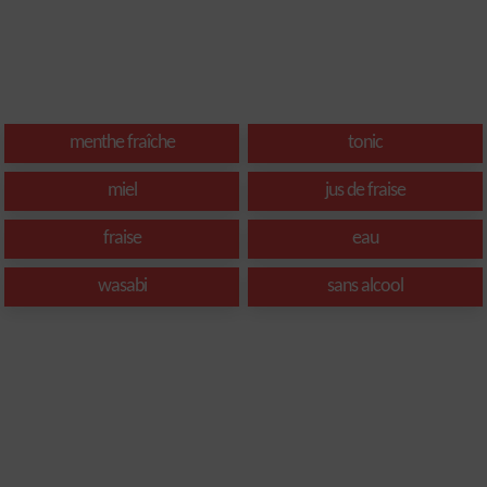
menthe fraîche
tonic
miel
jus de fraise
fraise
eau
wasabi
sans alcool