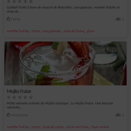
Cocktail fruité à base de muscat de Rivesaltes, eau gazeuse, menthe fraîche et
sirop de...
Facile
1
,
,
,
,
menthe fraîche
citron
eau gazeuse
sirop de fraise
glace
Mojito Fraise
Petite variante estivale du Mojito classique : Le Mojito fraise. Une boisson
rafraîchis...
Moyenne
1
,
,
,
,
menthe fraîche
citron
sirop de canne
citron vert frais
rhum ambré