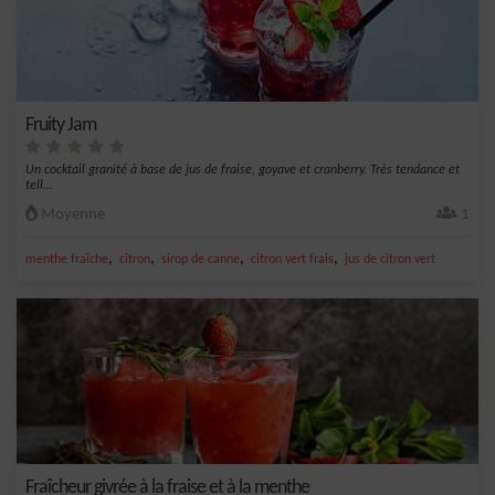
Fruity Jam
Un cocktail granité à base de jus de fraise, goyave et cranberry. Très tendance et
tell...
Moyenne
1
,
,
,
,
menthe fraîche
citron
sirop de canne
citron vert frais
jus de citron vert
Fraîcheur givrée à la fraise et à la menthe