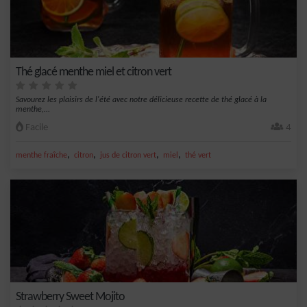
Thé glacé menthe miel et citron vert
Savourez les plaisirs de l'été avec notre délicieuse recette de thé glacé à la
menthe,...
Facile
4
,
,
,
,
menthe fraîche
citron
jus de citron vert
miel
thé vert
Strawberry Sweet Mojito