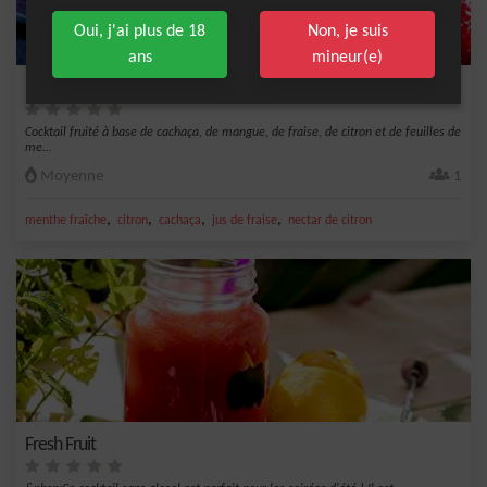
Oui, j'ai plus de 18
Non, je suis
ans
mineur(e)
Menthe mangue
Cocktail fruité à base de cachaça, de mangue, de fraise, de citron et de feuilles de
me...
Moyenne
1
,
,
,
,
menthe fraîche
citron
cachaça
jus de fraise
nectar de citron
Fresh Fruit