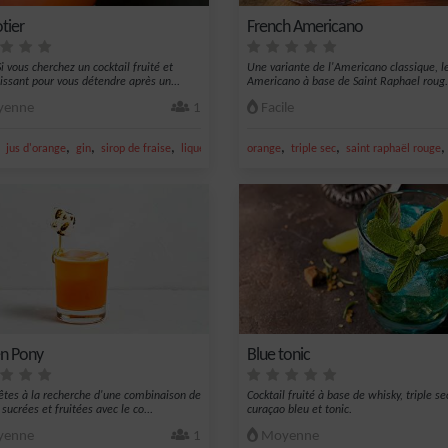
tier
French Americano
i vous cherchez un cocktail fruité et
Une variante de l'Americano classique, l
hissant pour vous détendre après un...
Americano à base de Saint Raphael roug.
enne
1
Facile
,
,
,
,
,
,
jus d'orange
gin
sirop de fraise
liqueur d'abricot
orange
triple sec
saint raphaël rouge
n Pony
Blue tonic
 êtes à la recherche d'une combinaison de
Cocktail fruité à base de whisky, triple se
sucrées et fruitées avec le co...
curaçao bleu et tonic.
enne
1
Moyenne