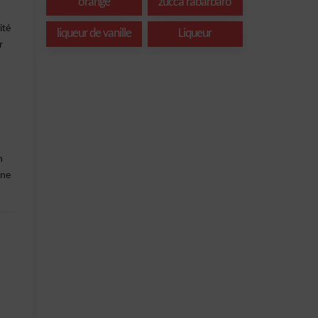
orange
zucca rabarbaro
ité
liqueur de vanille
Liqueur
r
n
 ne