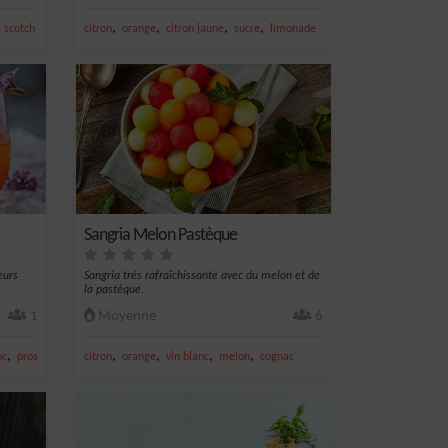
,
,
,
,
,
scotch whisky
citron
orange
citron jaune
sucre
limonade
Sangria Melon Pastèque
eurs
Sangria très rafraîchissante avec du melon et de
la pastèque.
1
Moyenne
6
,
,
,
,
,
nc
prosecco
citron
orange
vin blanc
melon
cognac