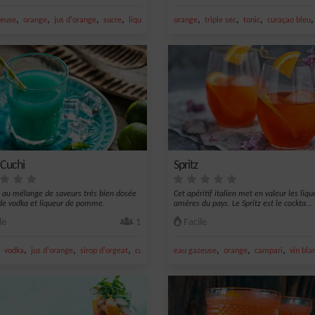
,
,
,
,
,
,
,
zeuse
orange
jus d'orange
sucre
liqueur d'abricot
orange
triple sec
tonic
curaçao bleu
 Cuchi
Spritz
l au mélange de saveurs très bien dosée
Cet apéritif italien met en valeur les liqu
de vodka et liqueur de pomme.
amères du pays. Le Spritz est le cockta...
le
1
Facile
,
,
,
,
,
,
,
vodka
jus d'orange
sirop d'orgeat
curaçao bleu
eau gazeuse
orange
campari
vin bla