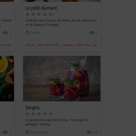
Le petit diamant
e French
Cocktail corsé à base de rhum, jus de citron vert
..
et de liqueur d'orange.
1
Facile
1
,
,
,
,
,
,
americano
Liqueur
citron
rhum blanc 40°
orange
triple sec
jus de citron vert
Sangria
c,
Le grand classique des férias : la Sangria à
partager !&nbsp;
1
Moyenne
20