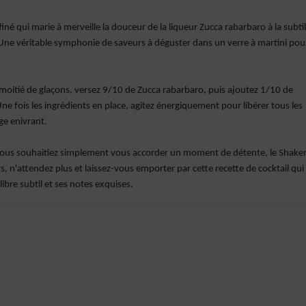
iné qui marie à merveille la douceur de la liqueur Zucca rabarbaro à la subtil
ge. Une véritable symphonie de saveurs à déguster dans un verre à martini pou
 moitié de glaçons, versez 9/10 de Zucca rabarbaro, puis ajoutez 1/10 de
 Une fois les ingrédients en place, agitez énergiquement pour libérer tous les
ge enivrant.
 vous souhaitiez simplement vous accorder un moment de détente, le Shake
ors, n'attendez plus et laissez-vous emporter par cette recette de cocktail qui
bre subtil et ses notes exquises.