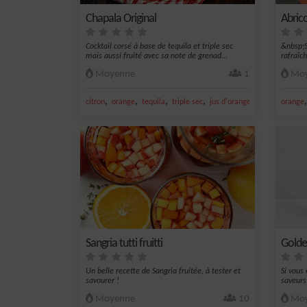
Chapala Original
Abrico
Cocktail corsé à base de tequila et triple sec
&nbsp;S
mais aussi fruité avec sa note de grenad...
rafraîc
Moyenne
1
Moy
,
,
,
,
citron
orange
tequila
triple sec
jus d'orange
orange
Sangria tutti fruitti
Golde
Un belle recette de Sangria fruitée, à tester et
Si vous
savourer !
saveurs 
Moyenne
10
Moy