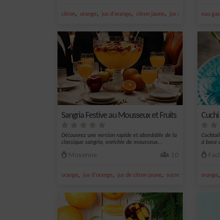
,
,
,
,
citron
orange
jus d'orange
citron jaune
jus de citron jaune
eau ga
Sangria Festive au Mousseux et Fruits
Cuchi
Découvrez une version rapide et abordable de la
Cocktai
classique sangria, enrichie de mousseux...
à base 
Moyenne
10
Faci
,
,
,
,
orange
jus d'orange
jus de citron jaune
sucre
limonade
orange