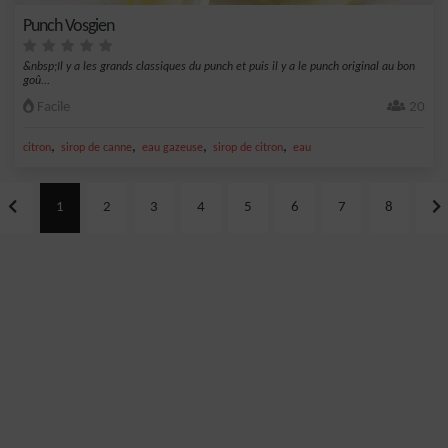
Punch Vosgien
&nbsp;Il y a les grands classiques du punch et puis il y a le punch original au bon
goû...
Facile
20
,
,
,
,
citron
sirop de canne
eau gazeuse
sirop de citron
eau
1
2
3
4
5
6
7
8