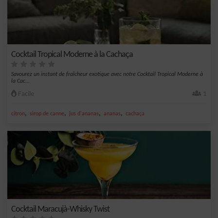
Cocktail Tropical Moderne à la Cachaça
Savourez un instant de fraîcheur exotique avec notre Cocktail Tropical Moderne à
la Cac...
Facile
1
,
,
,
,
citron
sirop de canne
jus d'ananas
ananas
cachaça
Cocktail Maracujà-Whisky Twist