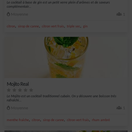
Le cocktail à base de gin est un petit verre plein d'arômes et de saveurs
complémentair...
Moyenne
1
,
,
,
,
citron
sirop de canne
citron vert frais
triple sec
gin
Mojito Real
Le Mojito est un cocktail traditionnel cubain. On y découvre une boisson très
rafraîchi...
Moyenne
1
,
,
,
,
menthe fraîche
citron
sirop de canne
citron vert frais
rhum ambré