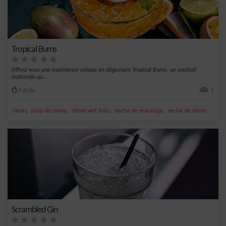
Tropical Burns
Offrez-vous une expérience unique en dégustant Tropical Burns, un cocktail
inattendu qu...
Facile
1
,
,
,
,
citron
sirop de canne
citron vert frais
nectar de maracujà
nectar de citron
Scrambled Gin