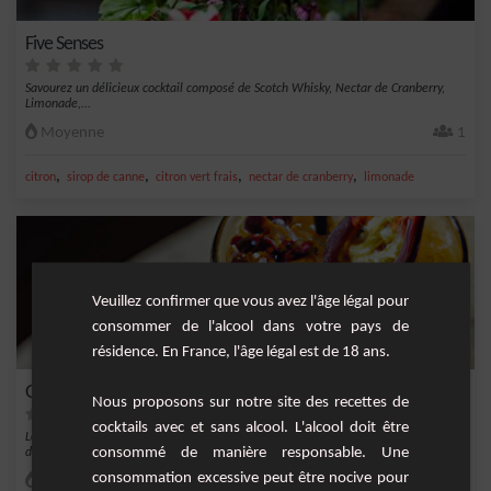
Five Senses
Savourez un délicieux cocktail composé de Scotch Whisky, Nectar de Cranberry,
Limonade,...
Moyenne
1
,
,
,
,
citron
sirop de canne
citron vert frais
nectar de cranberry
limonade
Veuillez confirmer que vous avez l'âge légal pour
consommer de l'alcool dans votre pays de
résidence. En France, l'âge légal est de 18 ans.
Golden Spicy
Nous proposons sur notre site des recettes de
cocktails avec et sans alcool. L'alcool doit être
Le Golden Spicy est une recette de cocktail qui allie les saveurs douces et sucrées
consommé de manière responsable. Une
du...
consommation excessive peut être nocive pour
Moyenne
1