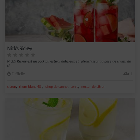
Nick’s Rickey
Nick’s Rickey est un cocktail estival délicieux et rafraîchissant à base de rhum, de
ci...
Difficile
1
,
,
,
,
citron
rhum blanc 40°
sirop de canne
tonic
nectar de citron