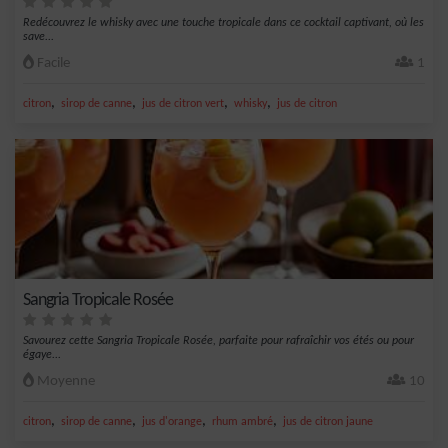
Redécouvrez le whisky avec une touche tropicale dans ce cocktail captivant, où les
save...
Facile
1
,
,
,
,
citron
sirop de canne
jus de citron vert
whisky
jus de citron
Sangria Tropicale Rosée
Savourez cette Sangria Tropicale Rosée, parfaite pour rafraîchir vos étés ou pour
égaye...
Moyenne
10
,
,
,
,
citron
sirop de canne
jus d'orange
rhum ambré
jus de citron jaune