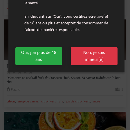
la santé.
,
,
,
,
citron
sirop de canne
jus de citron vert
sucre
nectar de maracujà
En cliquant sur 'Oui', vous certifiez être âgé(e)
de 18 ans ou plus et acceptez de consommer de
l'alcool de manière responsable.
Oui, j'ai plus de 18
Non, je suis
ans
mineur(e)
Prosecco Litchi Sorbet
Découvrez ce cocktail frais de Prosecco Litchi Sorbet. Sa saveur fruitée est le bon
cho...
Facile
1
,
,
,
,
citron
sirop de canne
citron vert frais
jus de citron vert
sucre