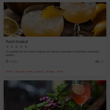
Punch tropical
Ce cocktail est une fusion exquise de saveurs tropicales et d'arômes enivrants,
parfait...
Facile
20
,
,
,
,
citron
sirop de canne
ananas
orange
rhum