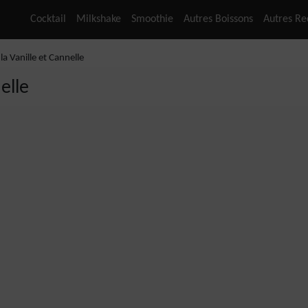
Cocktail
Milkshake
Smoothie
Autres Boissons
Autres Re
la Vanille et Cannelle
elle