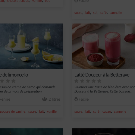
,
,
,
Facile
lait
chocolat chaud
vanille
eau
,
,
,
,
sucre
lait
sel
café
cannelle
 de limoncello
Latté Douceur à la Betterave
sson de crème de citron qui demande
Savourez une tasse de bien-être avec not
m deux mois de préparation
Douceur à la Betterave. Cette boisson...
enne
2 litres
Facile
,
,
,
,
,
,
,
gousse de vanille
sucre
lait
vanille
sucre
lait
café
cacao
cannelle