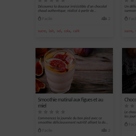
Découvrez la douceur irrésistible d'un chocolat
Un délic
chaud authentique, réalisé à partir de...
surmont
Facile
2
Faci
,
,
,
,
,
sucre
lait
sel
cola
café
sucre
Smoothie matinal aux figues et au
Choco
miel
Le choc
les jour
Commencez la journée du bon pied avec ce
smoothie délicieusement nutritif alliant la do...
Faci
Facile
2