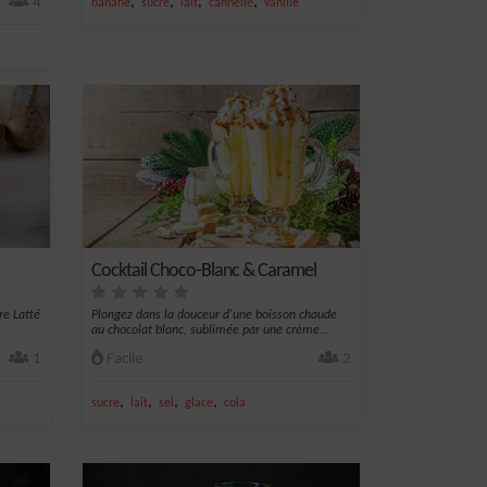
4
,
,
,
,
banane
sucre
lait
cannelle
vanille
Cocktail Choco-Blanc & Caramel
re Latté
Plongez dans la douceur d'une boisson chaude
au chocolat blanc, sublimée par une crème...
1
Facile
2
,
,
,
,
sucre
lait
sel
glace
cola