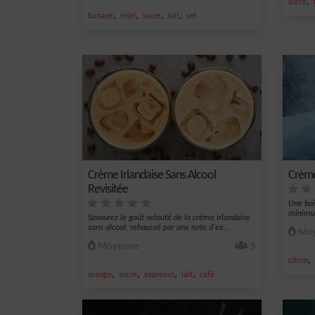
,
sucre
,
,
,
,
banane
miel
sucre
lait
sel
Crème Irlandaise Sans Alcool
Crème
Revisitée
Une boi
minimu
Savourez le goût velouté de la crème irlandaise
sans alcool, rehaussé par une note d'ex...
Moy
Moyenne
5
,
citron
,
,
,
,
orange
sucre
expresso
lait
café