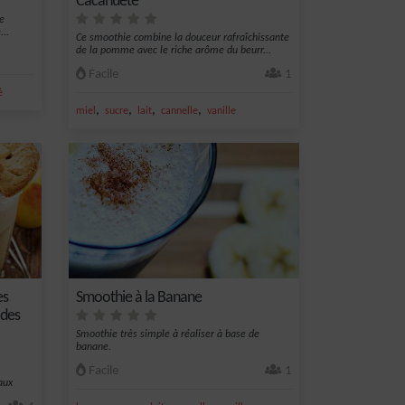
Cacahuète
le
...
Ce smoothie combine la douceur rafraîchissante
de la pomme avec le riche arôme du beurr...
Facile
1
é
,
,
,
,
miel
sucre
lait
cannelle
vanille
es
Smoothie à la Banane
 des
Smoothie très simple à réaliser à base de
banane.
Facile
1
aux