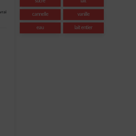
sucre
lait
vrai
cannelle
vanille
eau
lait entier