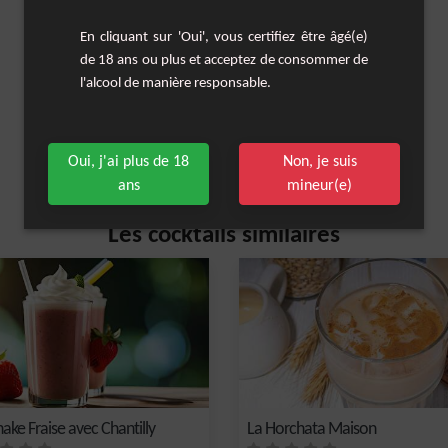
En cliquant sur 'Oui', vous certifiez être âgé(e)
de 18 ans ou plus et acceptez de consommer de
l'alcool de manière responsable.
Oui, j'ai plus de 18
Non, je suis
ans
mineur(e)
Les cocktails similaires
ake Fraise avec Chantilly
La Horchata Maison