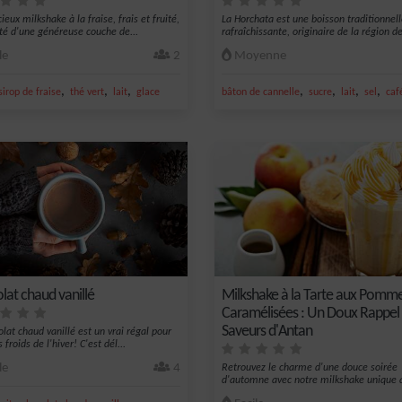
ieux milkshake à la fraise, frais et fruité,
La Horchata est une boisson traditionnel
é d'une généreuse couche de...
rafraîchissante, originaire de la région de
le
2
Moyenne
,
,
,
,
,
,
,
sirop de fraise
thé vert
lait
glace
bâton de cannelle
sucre
lait
sel
caf
lat chaud vanillé
Milkshake à la Tarte aux Pomm
Caramélisées : Un Doux Rappel
Saveurs d'Antan
olat chaud vanillé est un vrai régal pour
s froids de l'hiver! C'est dél...
le
4
Retrouvez le charme d'une douce soirée
d'automne avec notre milkshake unique 
saveur...