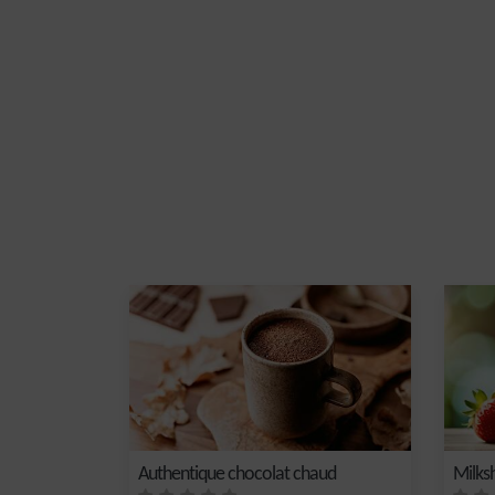
Authentique chocolat chaud
Milksh