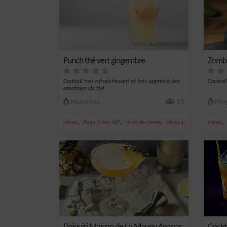
Punch thé vert gingembre
Zomb
Cocktail très rafraîchissant et très apprécié des
Cocktail
amateurs de thé.
Moyenne
10
Moy
,
,
,
,
,
citron
rhum blanc 40°
sirop de canne
citron jaune
jus de cit
citron