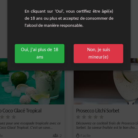
En cliquant sur 'Oui', vous certifiez être âgé(e)
de 18 ans ou plus et acceptez de consommer de
l'alcool de manière responsable.
Oui, j'ai plus de 18
Non, je suis
Les cocktails similaires
ans
mineur(e)
o Coco Glacé Tropical
Prosecco Litchi Sorbet
ez pour une escapade tropicale avec ce
Découvrez ce cocktail frais de Prosecco Li
oco Glacé Tropical. C'est un savo...
Sorbet. Sa saveur fruitée est le bon cho...
le
2
Facile