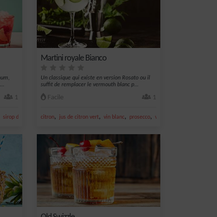
Martini royale Bianco
hum,
Un classique qui existe en version Rosato ou il
..
suffit de remplacer le vermouth blanc p...
1
Facile
1
,
,
,
,
,
,
sirop de canne
citron
jus de citron vert
jus de citron vert
vin blanc
prosecco
vermouth