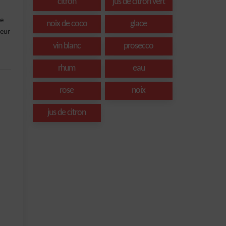
citron
jus de citron vert
de
noix de coco
glace
heur
vin blanc
prosecco
rhum
eau
rose
noix
jus de citron