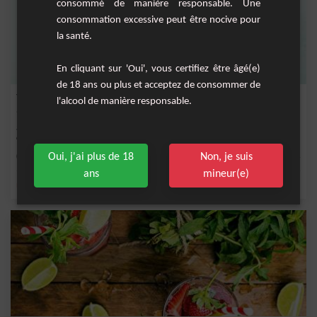
consommé de manière responsable. Une
consommation excessive peut être nocive pour
la santé.
En cliquant sur 'Oui', vous certifiez être âgé(e)
de 18 ans ou plus et acceptez de consommer de
Thé Glacé Pêche-Menthe Rafraîchissant
l'alcool de manière responsable.
Savourez ce délicieux thé glacé à la pêche et à la menthe, parfait pour les
chaudes jou...
Oui, j'ai plus de 18
Non, je suis
Facile
4
ans
mineur(e)
,
,
,
,
menthe fraîche
sucre
thé vert
sel
glace