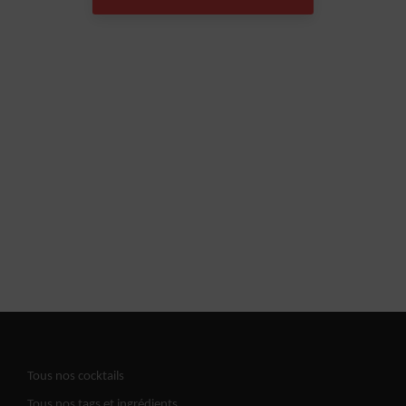
Tous nos cocktails
Tous nos tags et ingrédients