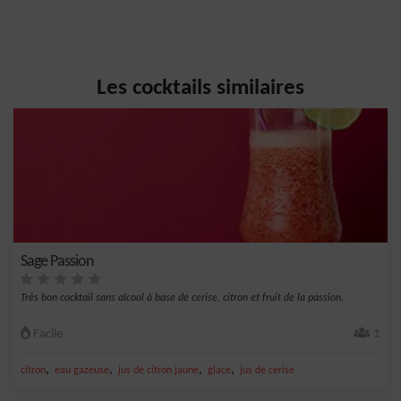
Les cocktails similaires
Sage Passion
Très bon cocktail sans alcool à base de cerise, citron et fruit de la passion.
Facile
1
,
,
,
,
citron
eau gazeuse
jus de citron jaune
glace
jus de cerise