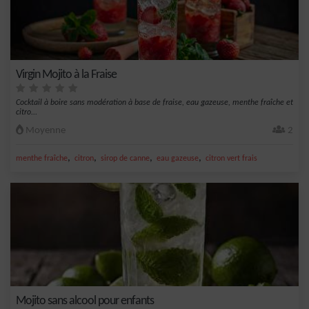
Virgin Mojito à la Fraise
Cocktail à boire sans modération à base de fraise, eau gazeuse, menthe fraîche et
citro...
Moyenne
2
,
,
,
,
menthe fraîche
citron
sirop de canne
eau gazeuse
citron vert frais
Mojito sans alcool pour enfants