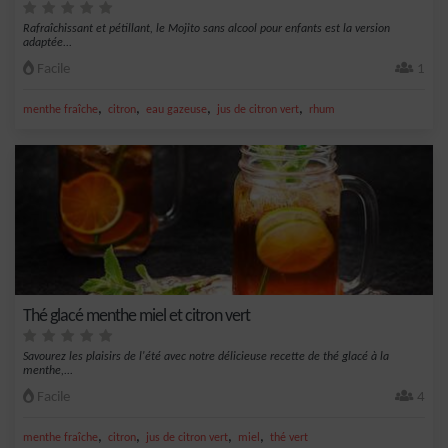
Rafraîchissant et pétillant, le Mojito sans alcool pour enfants est la version
adaptée...
Facile
1
,
,
,
,
menthe fraîche
citron
eau gazeuse
jus de citron vert
rhum
Thé glacé menthe miel et citron vert
Savourez les plaisirs de l'été avec notre délicieuse recette de thé glacé à la
menthe,...
Facile
4
,
,
,
,
menthe fraîche
citron
jus de citron vert
miel
thé vert