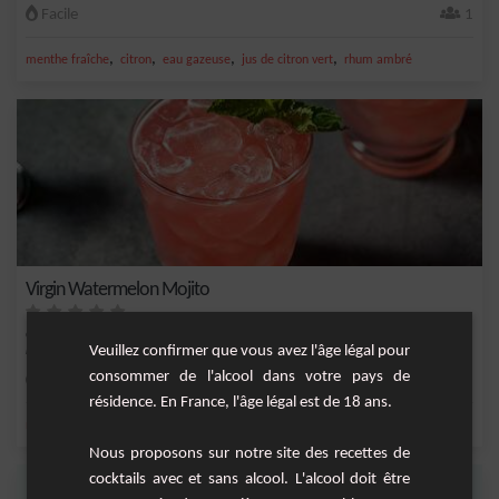
Facile
1
,
,
,
,
menthe fraîche
citron
eau gazeuse
jus de citron vert
rhum ambré
Virgin Watermelon Mojito
Cocktail fruité sans alcool à base de pastèque, de citron vert, d'eau gazeuse et de
Veuillez confirmer que vous avez l'âge légal pour
men...
consommer de l'alcool dans votre pays de
Moyenne
1
résidence. En France, l'âge légal est de 18 ans.
,
,
,
,
menthe fraîche
citron
sirop de canne
eau gazeuse
nectar de citron
Nous proposons sur notre site des recettes de
cocktails avec et sans alcool. L'alcool doit être