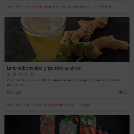
,
,
,
,
menthe fraîche
citron
sirop de canne
eau gazeuse
citron vert frais
Limonade menthe-gingembre au citron
Voici une délicieuse recette de limonade menthe-gingembre au citron, idéale
pour se raf...
Facile
1
,
,
,
,
menthe fraîche
citron
eau gazeuse
sucre
limonade