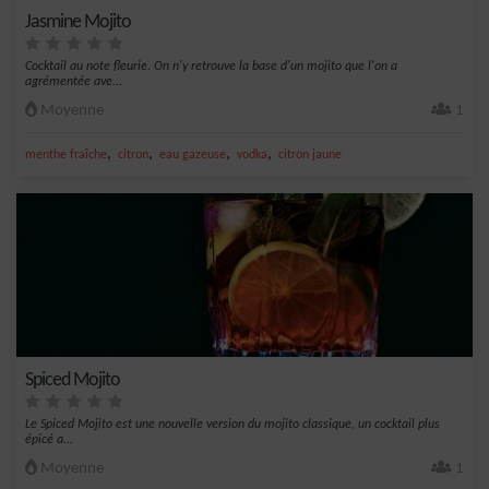
Jasmine Mojito
Cocktail au note fleurie. On n'y retrouve la base d'un mojito que l'on a
agrémentée ave...
Moyenne
1
,
,
,
,
menthe fraîche
citron
eau gazeuse
vodka
citron jaune
Spiced Mojito
Le Spiced Mojito est une nouvelle version du mojito classique, un cocktail plus
épicé a...
Moyenne
1