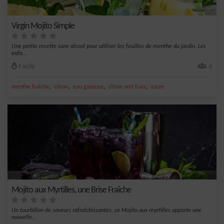
Virgin Mojito Simple
Une petite recette sans alcool pour utiliser les feuilles de menthe du jardin. Les
enfa...
Facile
4
,
,
,
,
menthe fraîche
citron
eau gazeuse
citron vert frais
sucre
Mojito aux Myrtilles, une Brise Fraîche
Un tourbillon de saveurs rafraîchissantes, ce Mojito aux myrtilles apporte une
nouvelle...