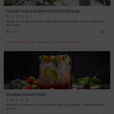
Cocktail Tropical au Rhum Ambré et Maracujà
Laissez-vous emporter par une vague de saveurs tropicales avec ce cocktail au
rhum ambr...
Facile
1
,
,
,
,
menthe fraîche
citron
eau gazeuse
rhum ambré
sucre
Strawberry Sweet Mojito
Cocktail fruité à base de muscat de Rivesaltes, eau gazeuse, menthe fraîche et
sirop de...