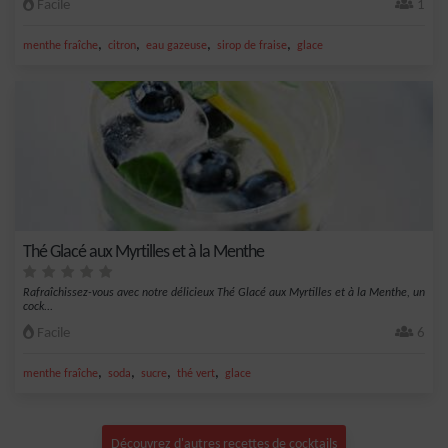
Facile
1
,
,
,
,
menthe fraîche
citron
eau gazeuse
sirop de fraise
glace
Thé Glacé aux Myrtilles et à la Menthe
Rafraîchissez-vous avec notre délicieux Thé Glacé aux Myrtilles et à la Menthe, un
cock...
Facile
6
,
,
,
,
menthe fraîche
soda
sucre
thé vert
glace
Découvrez d'autres recettes de cocktails