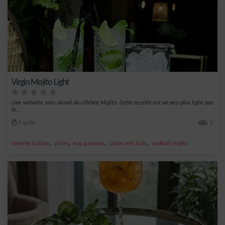
Virgin Mojito Light
Une variante sans alcool du célèbre Mojito. Cette recette est un peu plus light que
le...
Facile
1
,
,
,
,
menthe fraîche
citron
eau gazeuse
citron vert frais
cocktail mojito