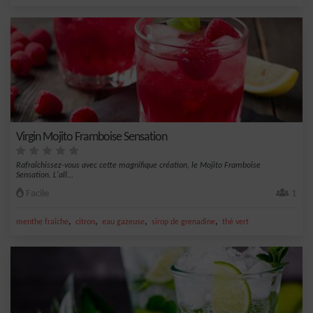
Virgin Mojito Framboise Sensation
Rafraîchissez-vous avec cette magnifique création, le Mojito Framboise
Sensation. L'all...
Facile
1
,
,
,
,
menthe fraîche
citron
eau gazeuse
sirop de grenadine
thé vert