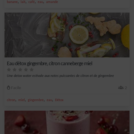
,
,
,
,
banane
lait
café
eau
amande
Eau détox gingembre, citron canneberge miel
Une detox water estivale aux notes puissantes de citron et de gingembre
Facile
2
,
,
,
,
citron
miel
gingembre
eau
Détox