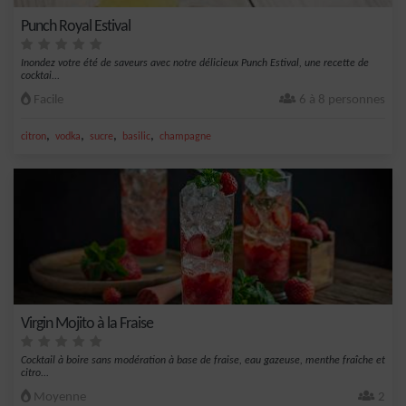
Punch Royal Estival
Inondez votre été de saveurs avec notre délicieux Punch Estival, une recette de
cocktai...
Facile
6 à 8 personnes
,
,
,
,
citron
vodka
sucre
basilic
champagne
Virgin Mojito à la Fraise
Cocktail à boire sans modération à base de fraise, eau gazeuse, menthe fraîche et
citro...
Moyenne
2