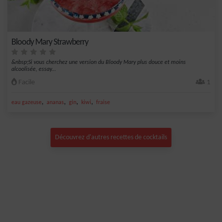
Bloody Mary Strawberry
&nbsp;Si vous cherchez une version du Bloody Mary plus douce et moins
alcoolisée, essay...
Facile
1
,
,
,
,
eau gazeuse
ananas
gin
kiwi
fraise
Découvrez d'autres recettes de cocktails