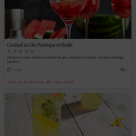
Cocktail au Gin, Pastèque et Basilic
Découvrez notre fabuleux cocktail au gin, pastèque et basilic, un doux mélange
rafraîch...
Facile
1
,
,
,
,
citron
jus de citron vert
gin
sucre
basilic