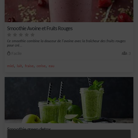
Smoothie Avoine et Fruits Rouges
Ce smoothie combine la douceur de l'avoine avec la fraîcheur des fruits rouges
pour cré...
Facile
3
,
,
,
,
miel
lait
fraise
cerise
eau
Smoothie green detox