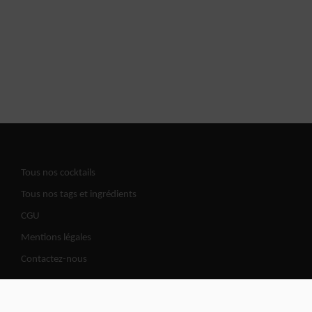
Tous nos cocktails
Tous nos tags et ingrédients
CGU
Mentions légales
Contactez-nous
Cocktails Road | @2026 All copy rights reserved