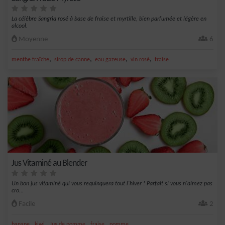
La célèbre Sangria rosé à base de fraise et myrtille, bien parfumée et légère en
alcool.
Moyenne
6
,
,
,
,
menthe fraîche
sirop de canne
eau gazeuse
vin rosé
fraise
Jus Vitaminé au Blender
Un bon jus vitaminé qui vous requinquera tout l'hiver ! Parfait si vous n'aimez pas
cro...
Facile
2
,
,
,
,
banane
kiwi
Jus de pomme
fraise
pomme