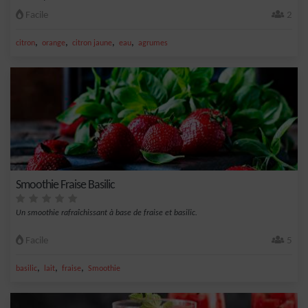
Facile
2
,
,
,
,
citron
orange
citron jaune
eau
agrumes
Smoothie Fraise Basilic
Un smoothie rafraîchissant à base de fraise et basilic.
Facile
5
,
,
,
basilic
lait
fraise
Smoothie