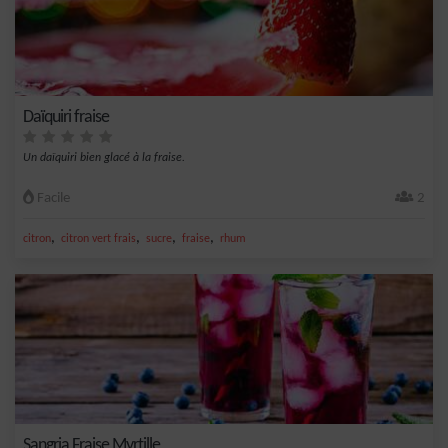
Daïquiri fraise
Un daïquiri bien glacé à la fraise.
Facile
2
,
,
,
,
citron
citron vert frais
sucre
fraise
rhum
Sangria Fraise Myrtille