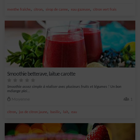
,
,
,
,
menthe fraîche
citron
sirop de canne
eau gazeuse
citron vert frais
Smoothie betterave, laitue carotte
Smoothie assez simple à réaliser avec plusieurs fruits et légumes ! Un bon
mélange plei...
Moyenne
1
,
,
,
,
citron
jus de citron jaune
basilic
lait
eau