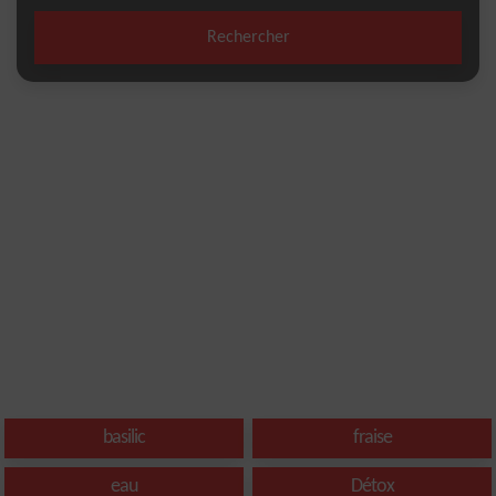
Rechercher
basilic
fraise
eau
Détox