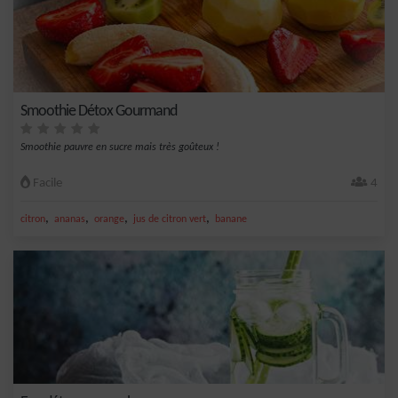
Smoothie Détox Gourmand
Smoothie pauvre en sucre mais très goûteux !
Facile
4
,
,
,
,
citron
ananas
orange
jus de citron vert
banane