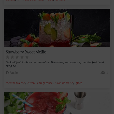
Strawberry Sweet Mojito
Cocktail fruité à base de muscat de Rivesaltes, eau gazeuse, menthe fraîche et
sirop de...
Facile
1
,
,
,
,
menthe fraîche
citron
eau gazeuse
sirop de fraise
glace