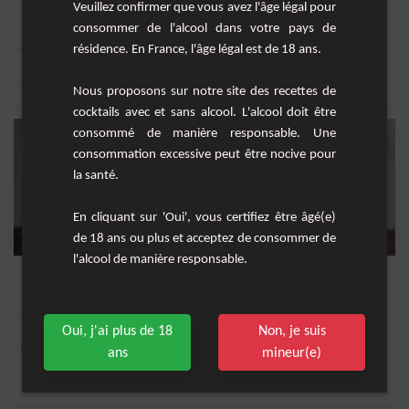
Veuillez confirmer que vous avez l'âge légal pour
Un smoothie pour une alimentation saine aux vertus détox.&nbsp;
consommer de l'alcool dans votre pays de
résidence. En France, l'âge légal est de 18 ans.
Facile
1
,
,
,
,
citron
kiwi
poivre
eau
pomme
Nous proposons sur notre site des recettes de
cocktails avec et sans alcool. L'alcool doit être
consommé de manière responsable. Une
consommation excessive peut être nocive pour
la santé.
En cliquant sur 'Oui', vous certifiez être âgé(e)
de 18 ans ou plus et acceptez de consommer de
l'alcool de manière responsable.
Eau détox pamplemousse romarin
Le romarin est une excellente plante pour favoriser la digestion.
Oui, j'ai plus de 18
Non, je suis
Facile
ans
mineur(e)
,
,
,
,
romarin
pamplemousse
eau
rose
Détox