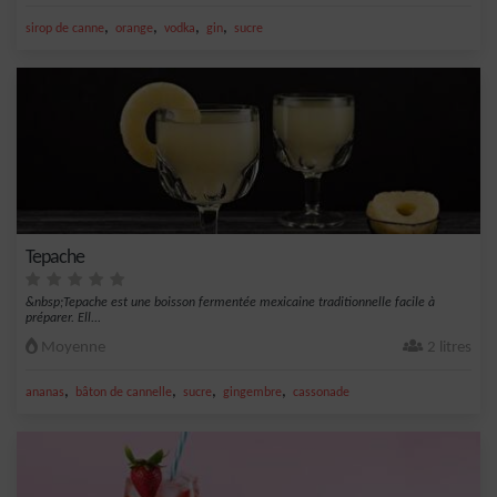
,
,
,
,
sirop de canne
orange
vodka
gin
sucre
Tepache
&nbsp;Tepache est une boisson fermentée mexicaine traditionnelle facile à
préparer. Ell...
Moyenne
2 litres
,
,
,
,
ananas
bâton de cannelle
sucre
gingembre
cassonade