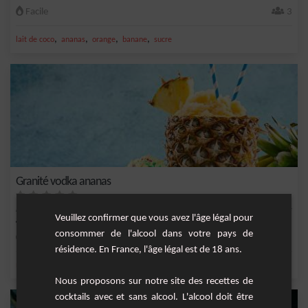
Facile
3
,
,
,
,
lait de coco
ananas
orange
banane
sucre
Granité vodka ananas
Faites voyager vos papilles vers les tropiques avec cette recette rafraîchissante de
Veuillez confirmer que vous avez l'âge légal pour
gr...
consommer de l'alcool dans votre pays de
Facile
1
résidence. En France, l'âge légal est de 18 ans.
,
,
,
,
menthe fraîche
citron
ananas
jus de citron vert
vodka
Nous proposons sur notre site des recettes de
cocktails avec et sans alcool. L'alcool doit être