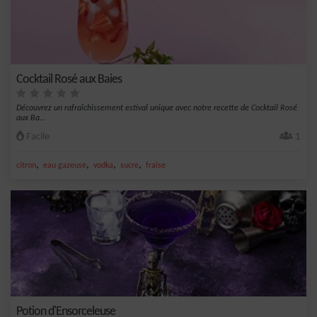
Cocktail Rosé aux Baies
Découvrez un rafraîchissement estival unique avec notre recette de Cocktail Rosé
aux Ba...
Facile
1
,
,
,
,
citron
eau gazeuse
vodka
sucre
fraise
Potion d'Ensorceleuse