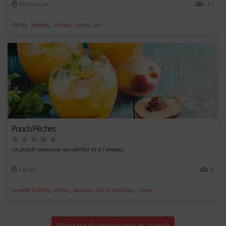
Moyenne
10
,
,
,
,
citron
ananas
orange
sucre
sel
Punch Pêches
Un punch savoureux aux pêches et à l'ananas.
Facile
4
,
,
,
,
menthe fraîche
citron
ananas
citron vert frais
sucre