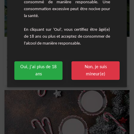
consommé de manière responsable. Une
consommation excessive peut être nocive pour
la santé.
En cliquant sur 'Oui', vous certifiez être âgé(e)
de 18 ans ou plus et acceptez de consommer de
Bananacoco
l'alcool de manière responsable.
Le Bananacoco est un cocktail tropical délicieux et rafraîchissant qui mêle à
merveille...
Oui, j'ai plus de 18
Non, je suis
Facile
4 Personnes
ans
mineur(e)
,
,
,
,
jus d'ananas
ananas
noix de coco
banane
sucre