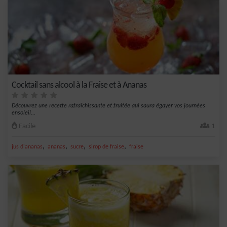
Cocktail sans alcool à la Fraise et à Ananas
Découvrez une recette rafraîchissante et fruitée qui saura égayer vos journées
ensoleil...
Facile
1
,
,
,
,
jus d'ananas
ananas
sucre
sirop de fraise
fraise