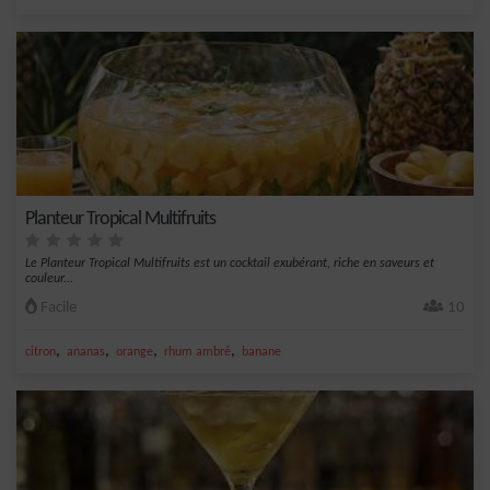
Planteur Tropical Multifruits
Le Planteur Tropical Multifruits est un cocktail exubérant, riche en saveurs et
couleur...
Facile
10
,
,
,
,
citron
ananas
orange
rhum ambré
banane