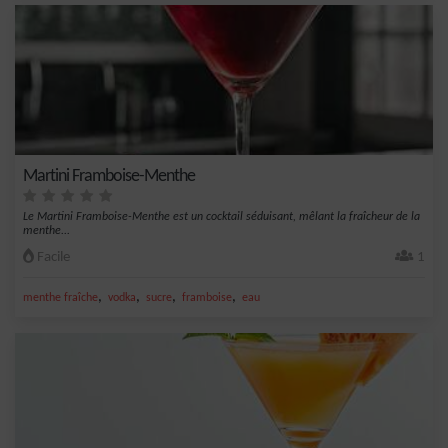
Martini Framboise-Menthe
Le Martini Framboise-Menthe est un cocktail séduisant, mêlant la fraîcheur de la
menthe...
Facile
1
,
,
,
,
menthe fraîche
vodka
sucre
framboise
eau