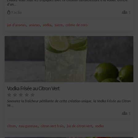
Évadez-vous sous les tropiques avec ce cocktail rafraîchissant à la vodka, enrichi
d'un...
Facile
1
,
,
,
,
jus d'ananas
ananas
vodka
sucre
crème de coco
Vodka Frisée au Citron Vert
Savourez la fraîcheur pétillante de cette création unique, la Vodka Frisée au Citron
Ve...
1
,
,
,
,
citron
eau gazeuse
citron vert frais
jus de citron vert
vodka