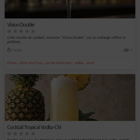
Vision Double
Cette recette de cocktail, nommée "Vision Double", est un mélange raffiné et
pétillant...
Facile
1
,
,
,
,
citron
citron vert frais
jus de citron vert
vodka
sucre
Cocktail Tropical Vodka-Chi