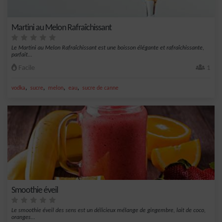
Martini au Melon Rafraîchissant
Le Martini au Melon Rafraîchissant est une boisson élégante et rafraîchissante,
parfait...
Facile
1
,
,
,
,
vodka
sucre
melon
eau
sucre de canne
Smoothie éveil
Le smoothie éveil des sens est un délicieux mélange de gingembre, lait de coco,
oranges...