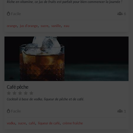
Riche en vitamine, ce jus de fruits est parfait pour bien commencer la journée !
Facile
6
,
,
,
,
orange
jus d'orange
sucre
vanille
eau
Café pêche
Cocktail à base de vodka, liqueur de pêche et de café.
Facile
1
,
,
,
,
vodka
sucre
café
liqueur de café
crème fraîche