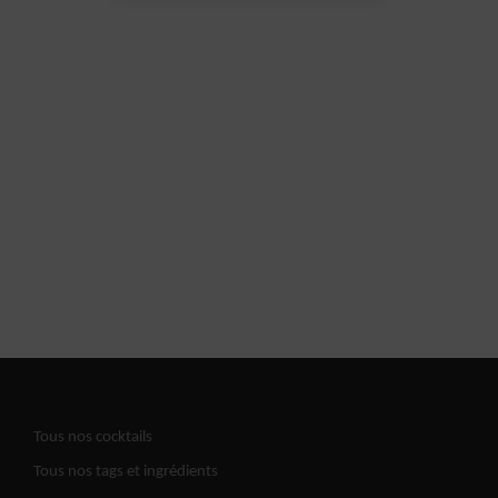
Tous nos cocktails
Tous nos tags et ingrédients