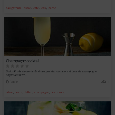
,
,
,
,
eau gazeuse
sucre
café
eau
peche
Champagne cocktail
Cocktail très classe destiné aux grandes occasions à base de champagne,
angostura bitte...
Facile
1
,
,
,
,
citron
sucre
bitter
champagne
sucre roux