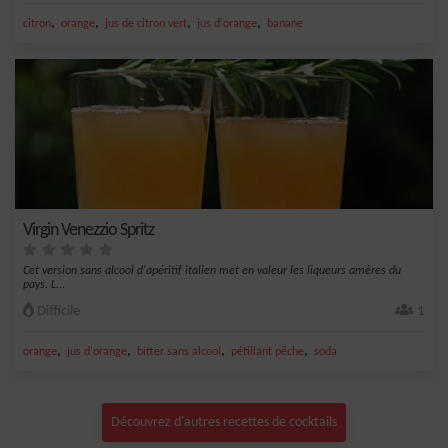
,
,
,
,
citron
orange
jus de citron vert
jus d'orange
banane
Virgin Venezzio Spritz
Cet version sans alcool d'apéritif italien met en valeur les liqueurs amères du
pays. L...
Difficile
1
,
,
,
,
orange
jus d'orange
bitter sans alcool
pétillant pêche
soda
Découvrez d'autres recettes de cocktails