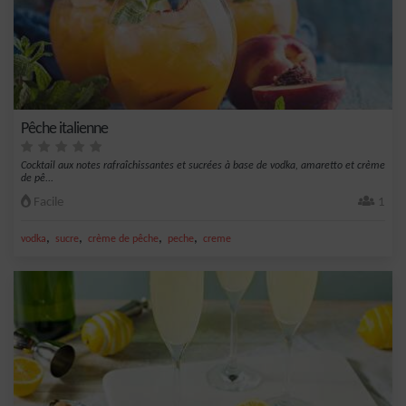
Pêche italienne
Cocktail aux notes rafraîchissantes et sucrées à base de vodka, amaretto et crème
de pê...
Facile
1
,
,
,
,
vodka
sucre
crème de pêche
peche
creme