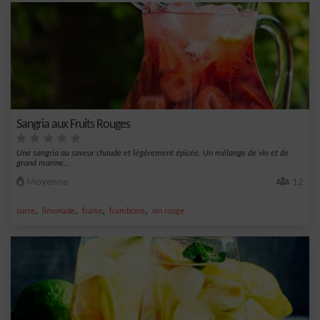
Sangria aux Fruits Rouges
Une sangria au saveur chaude et légèrement épicée. Un mélange de vin et de
grand marine...
Moyenne
12
,
,
,
,
sucre
limonade
fraise
framboise
vin rouge