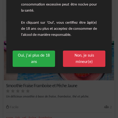
consommation excessive peut être nocive pour
la santé.
Une petite sangria pour toutes les occasions !
Moyenne
6
En cliquant sur 'Oui', vous certifiez être âgé(e)
de 18 ans ou plus et acceptez de consommer de
,
,
,
,
citron
eau gazeuse
orange
sucre
vin rouge
l'alcool de manière responsable.
Oui, j'ai plus de 18
Non, je suis
ans
mineur(e)
Smoothie Fraise Framboise et Pêche Jaune
Un délicieux smoothie à base de fraise, framboise, thé et pêche.
Facile
2
,
,
,
,