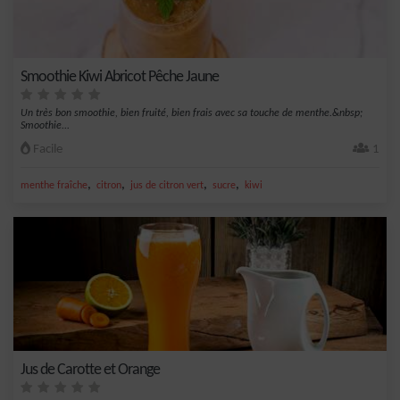
Smoothie Kiwi Abricot Pêche Jaune
Un très bon smoothie, bien fruité, bien frais avec sa touche de menthe.&nbsp;
Smoothie...
Facile
1
,
,
,
,
menthe fraîche
citron
jus de citron vert
sucre
kiwi
Jus de Carotte et Orange