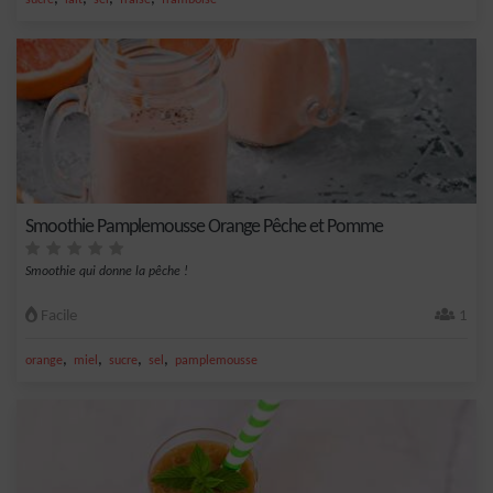
sucre
lait
sel
fraise
framboise
Smoothie Pamplemousse Orange Pêche et Pomme
Smoothie qui donne la pêche !
Facile
1
,
,
,
,
orange
miel
sucre
sel
pamplemousse