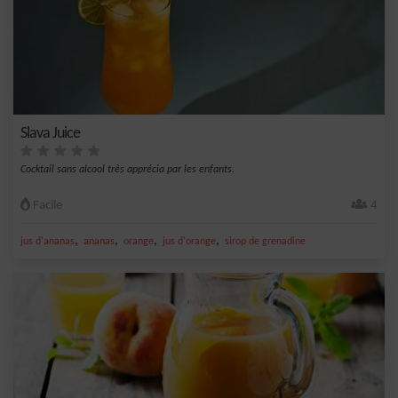
Slava Juice
Cocktail sans alcool très apprécia par les enfants.
Facile
4
,
,
,
,
jus d'ananas
ananas
orange
jus d'orange
sirop de grenadine