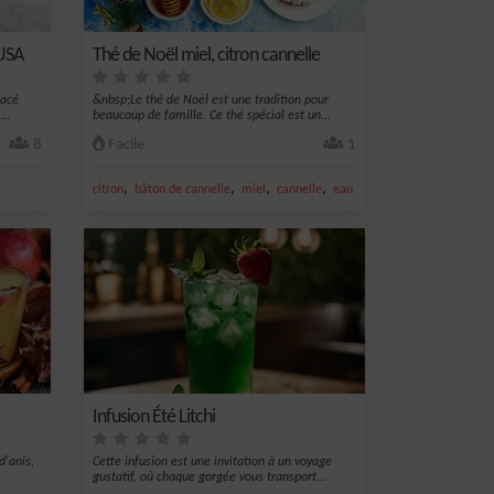
 USA
Thé de Noël miel, citron cannelle
lacé
&nbsp;Le thé de Noël est une tradition pour
...
beaucoup de famille. Ce thé spécial est un...
8
Facile
1
,
,
,
,
citron
bâton de cannelle
miel
cannelle
eau
Infusion Été Litchi
d'anis,
Cette infusion est une invitation à un voyage
gustatif, où chaque gorgée vous transport...