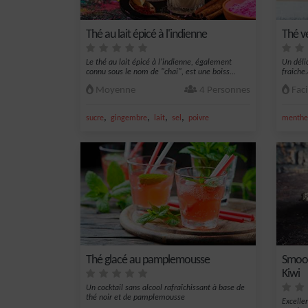
Thé au lait épicé à l'indienne
Thé v
Le thé au lait épicé à l'indienne, également
Un déli
connu sous le nom de "chai", est une boiss...
fraiche
Moyenne
4 Personnes
Faci
,
,
,
,
sucre
gingembre
lait
sel
poivre
menthe 
Thé glacé au pamplemousse
Smooth
Kiwi
Un cocktail sans alcool rafraîchissant à base de
thé noir et de pamplemousse
Excelle