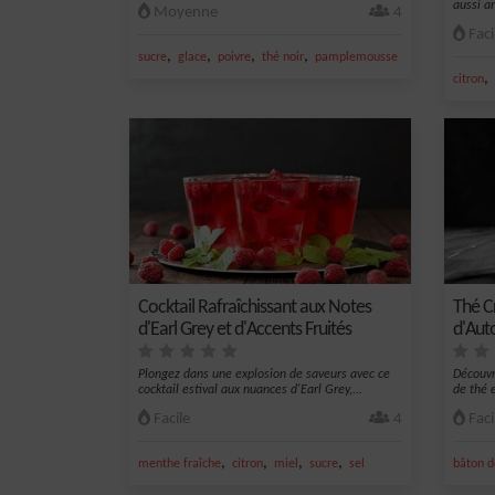
aussi an
Moyenne
4
Faci
,
,
,
,
sucre
glace
poivre
thé noir
pamplemousse
,
citron
Cocktail Rafraîchissant aux Notes
Thé C
d'Earl Grey et d'Accents Fruités
d'Au
Plongez dans une explosion de saveurs avec ce
Découvr
cocktail estival aux nuances d'Earl Grey,...
de thé e
Facile
4
Faci
,
,
,
,
menthe fraîche
citron
miel
sucre
sel
bâton d