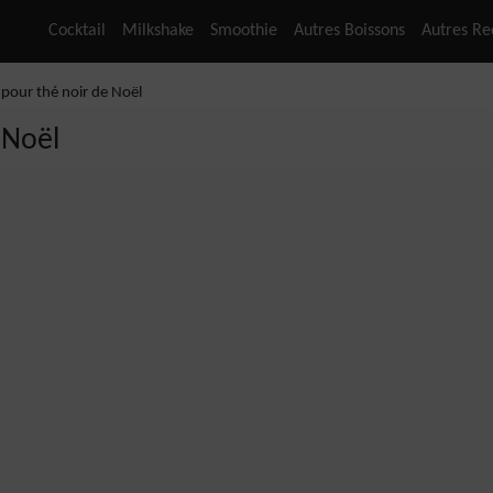
Cocktail
Milkshake
Smoothie
Autres Boissons
Autres Re
 pour thé noir de Noël
 Noël