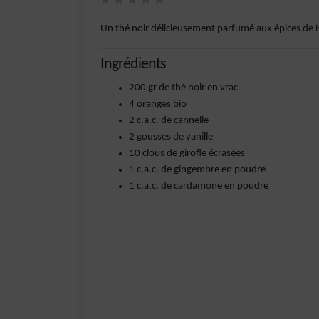
Un thé noir délicieusement parfumé aux épices de 
Ingrédients
200 gr de thé noir en vrac
4 oranges bio
2 c.a.c. de cannelle
2 gousses de vanille
10 clous de girofle écrasées
1 c.a.c. de gingembre en poudre
1 c.a.c. de cardamone en poudre