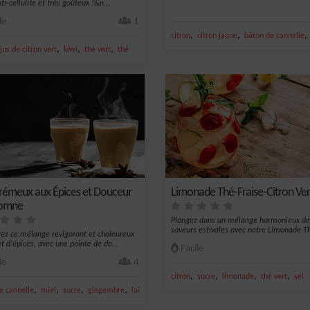
ti-cellulite et très goûteux !&n...
le
1
,
,
citron
citron jaune
bâton de cannelle
,
,
,
jus de citron vert
kiwi
thé vert
thé
rémeux aux Épices et Douceur
Limonade Thé-Fraise-Citron Ver
tomne
Plongez dans un mélange harmonieux de
saveurs estivales avec notre Limonade T
ez ce mélange revigorant et chaleureux
Fraise-...
t d'épices, avec une pointe de do...
Facile
le
4
,
,
,
,
citron
sucre
limonade
thé vert
sel
,
,
,
,
e cannelle
miel
sucre
gingembre
lait