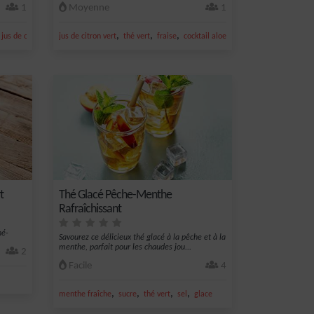
1
Moyenne
1
,
,
,
,
,
,
jus de citron jaune
jus de citron vert
miel
thé vert
fraise
cocktail aloe si
litchi
t
Thé Glacé Pêche-Menthe
Rafraîchissant
hé-
Savourez ce délicieux thé glacé à la pêche et à la
menthe, parfait pour les chaudes jou...
2
Facile
4
,
,
,
,
menthe fraîche
sucre
thé vert
sel
glace