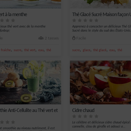
ert à la menthe
Thé Glacé Sucré Maison façon
cieux thé vert avec de la menthe
Apprenez à concocter un délicieux Thé G
.&nbsp;
Sucré dans le style du sud des États-Unis.
le
2 tasses
Facile
,
,
,
,
,
,
,
,
fraîche
sucre
thé vert
eau
thé
sucre
glace
thé glacé
eau
thé
ie Anti-Cellulite au Thé vert et
Cidre chaud
Le célèbre et délicieux cidre chaud épicé 
cannelle, clou de girofle et adouci a...
nt smoothie au niveau nutriment, il est