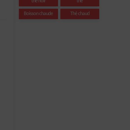
thé noir
thé
Boisson chaude
Thé chaud