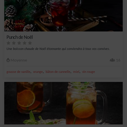
Punch de Noël
Une boisson chaude de Noël étonnante qui conviendra à tous vos convives.
Moyenne
16
,
,
,
,
gousse de vanille
orange
bâton de cannelle
miel
vin rouge