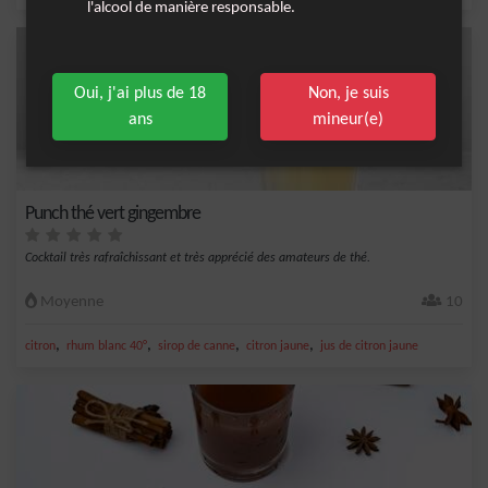
l'alcool de manière responsable.
Oui, j'ai plus de 18
Non, je suis
ans
mineur(e)
Punch thé vert gingembre
Cocktail très rafraîchissant et très apprécié des amateurs de thé.
Moyenne
10
,
,
,
,
citron
rhum blanc 40°
sirop de canne
citron jaune
jus de citron jaune