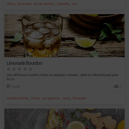
,
,
,
,
citron
limonade
Jus de pomme
cannelle
eau
Limonade Bourdon
Une délicieuse recette à faire en quelques minutes. Idéal et rafraichissant pour
les jo...
Facile
1
,
,
,
,
menthe fraîche
citron
eau gazeuse
sucre
limonade