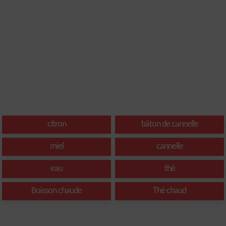
citron
bâton de cannelle
miel
cannelle
eau
thé
Boisson chaude
Thé chaud