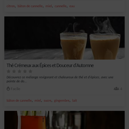
,
,
,
,
citron
bâton de cannelle
miel
cannelle
eau
Thé Crémeux aux Épices et Douceur d'Automne
Découvrez ce mélange revigorant et chaleureux de thé et d'épices, avec une
pointe de do...
Facile
4
,
,
,
,
bâton de cannelle
miel
sucre
gingembre
lait