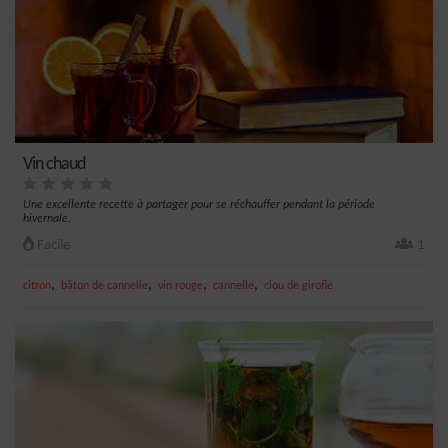
Vin chaud
Une excellente recette à partager pour se réchauffer pendant la période
hivernale.
Facile
1
,
,
,
,
citron
bâton de cannelle
vin rouge
cannelle
clou de girofle