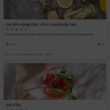
Eau détox gingembre, citron canneberge miel
Une detox water estivale aux notes puissantes de citron et de gingembre
Facile
2
,
,
,
,
citron
miel
gingembre
eau
Détox
Spicy Fifty