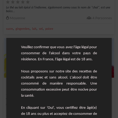
Le thé au lait épicé à l'indienne, également connu sous le nom de "chai", est une
boiss...
Moyenne
4 Personnes
,
,
,
,
sucre
gingembre
lait
sel
poivre
Veuillez confirmer que vous avez l'âge légal pour
consommer de l'alcool dans votre pays de
résidence. En France, l'âge légal est de 18 ans.
Nous proposons sur notre site des recettes de
cocktails avec et sans alcool. L'alcool doit être
Negritaberries
consommé de manière responsable. Une
consommation excessive peut être nocive pour
Si vous cherchez un cocktail fruité et épicé pour surprendre vos papilles
la santé.
gustatives, c...
Facile
1
En cliquant sur 'Oui', vous certifiez être âgé(e)
de 18 ans ou plus et acceptez de consommer de
,
,
,
,
citron
citron vert frais
rhum ambré
miel
Jus de pomme