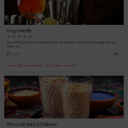
Grog cannelle
Une délicieuse boisson chaude pleins de bienfait. La recette d'un grog avec du
rhum, mi...
Facile
4
,
,
,
,
citron
bâton de cannelle
miel
rhum
cannelle
Thé au lait épicé à l'indienne