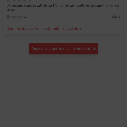
Une recette piquante validée par l'IBA. Un piquant mélange de piment, citron vert
vodka.
Moyenne
1
,
,
,
,
citron
jus de citron vert
vodka
miel
sirop de fleur
Découvrez d'autres recettes de cocktails