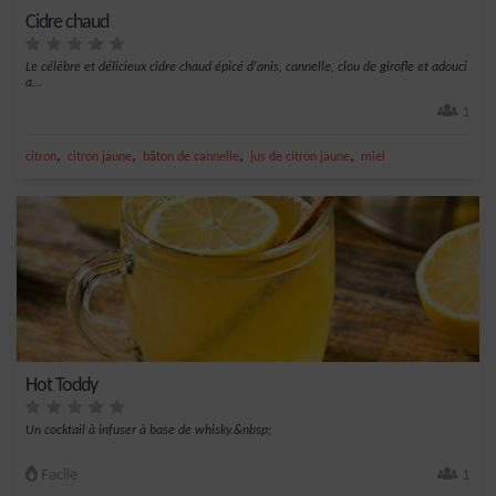
Cidre chaud
Le célèbre et délicieux cidre chaud épicé d'anis, cannelle, clou de girofle et adouci
a...
1
,
,
,
,
citron
citron jaune
bâton de cannelle
jus de citron jaune
miel
Hot Toddy
Un cocktail à infuser à base de whisky.&nbsp;
Facile
1