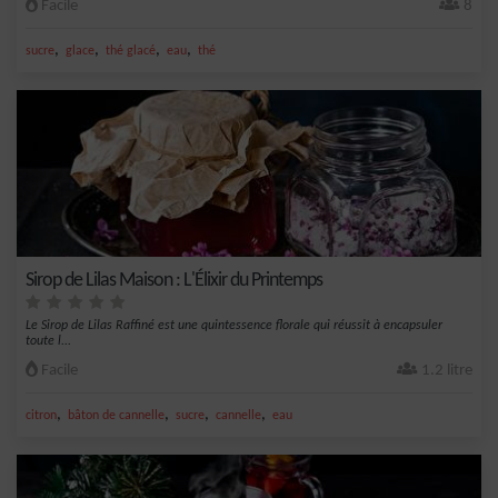
Facile
8
,
,
,
,
sucre
glace
thé glacé
eau
thé
Sirop de Lilas Maison : L'Élixir du Printemps
Le Sirop de Lilas Raffiné est une quintessence florale qui réussit à encapsuler
toute l...
Facile
1.2 litre
,
,
,
,
citron
bâton de cannelle
sucre
cannelle
eau