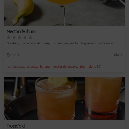
Nectar de rhum
Cocktail fruité à base de rhum, jus d'ananas, nectar de goyave et de banane.
Facile
1
,
,
,
,
jus d'ananas
ananas
banane
nectar de goyave
rhum blanc 50°
Tropic'old