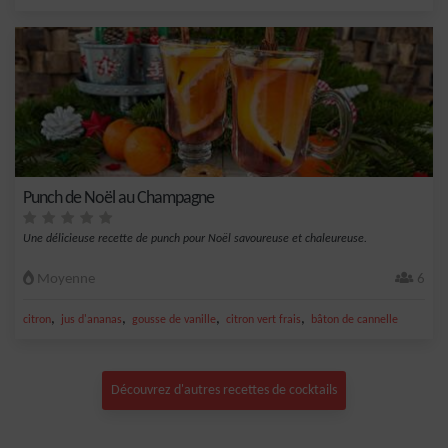
Punch de Noël au Champagne
Une délicieuse recette de punch pour Noël savoureuse et chaleureuse.
Moyenne
6
,
,
,
,
citron
jus d'ananas
gousse de vanille
citron vert frais
bâton de cannelle
Découvrez d'autres recettes de cocktails