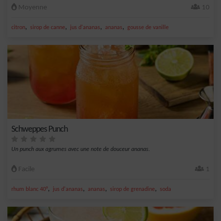
Moyenne
10
,
,
,
,
citron
sirop de canne
jus d'ananas
ananas
gousse de vanille
Schweppes Punch
Un punch aux agrumes avec une note de douceur ananas.
Facile
1
,
,
,
,
rhum blanc 40°
jus d'ananas
ananas
sirop de grenadine
soda