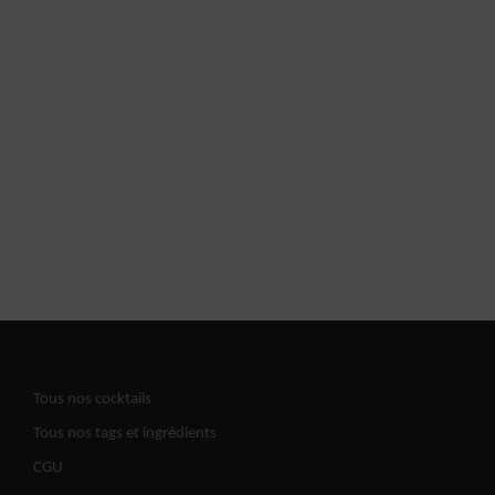
Tous nos cocktails
Tous nos tags et ingrédients
CGU