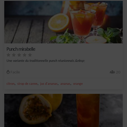
Punch mirabelle
Une variante du traditionnelle punch réunionnais.&nbsp;
Facile
20
,
,
,
,
citron
sirop de canne
jus d'ananas
ananas
orange