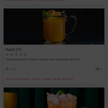
jus d'ananas
ananas
rhum
amaretto
Liqueur
Punch 1/5
Un punch parfait et simple à réaliser sans préparation de fruits.
Facile
6
,
,
,
,
citron
jus d'ananas
ananas
orange
jus de citron vert