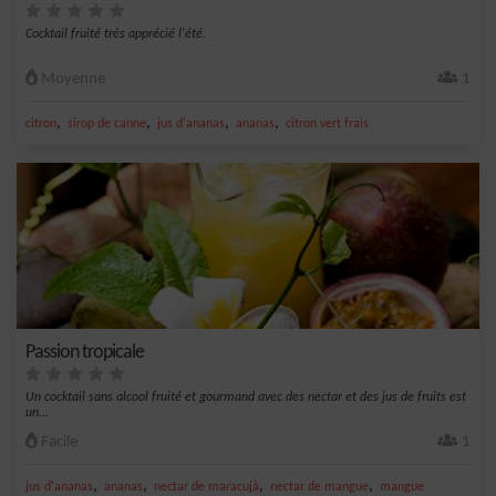
Cocktail fruité très apprécié l'été.
Moyenne
1
,
,
,
,
citron
sirop de canne
jus d'ananas
ananas
citron vert frais
Passion tropicale
Un cocktail sans alcool fruité et gourmand avec des nectar et des jus de fruits est
un...
Facile
1
,
,
,
,
jus d'ananas
ananas
nectar de maracujà
nectar de mangue
mangue