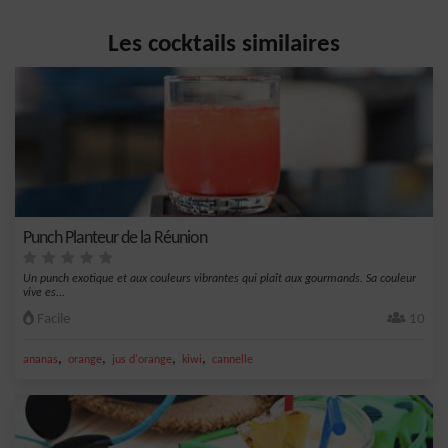
Les cocktails similaires
Punch Planteur de la Réunion
Un punch exotique et aux couleurs vibrantes qui plaît aux gourmands. Sa couleur
vive es...
Facile
10
,
,
,
,
ananas
orange
jus d'orange
kiwi
cannelle