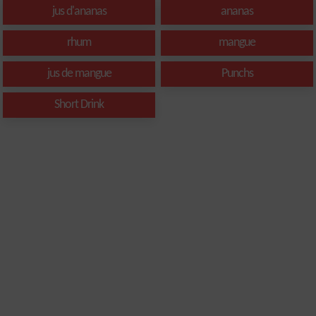
jus d'ananas
ananas
rhum
mangue
jus de mangue
Punchs
Short Drink