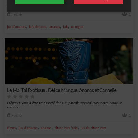
Envie d'une évasion exotique ? Plongez dans les saveurs tropicales avec ce
cocktail raf...
Facile
1
,
,
,
,
jus d'ananas
lait de coco
ananas
lait
mangue
Le Mai Tai Exotique : Délice Mangue, Ananas et Cannelle
Préparez-vous à être transporté dans un paradis tropical avec notre nouvelle
création,...
Facile
1
,
,
,
,
citron
jus d'ananas
ananas
citron vert frais
jus de citron vert