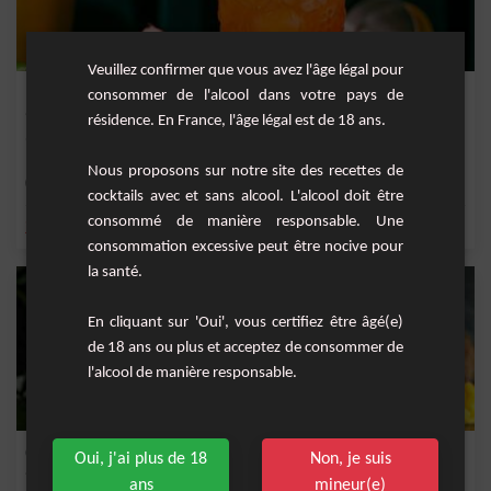
Veuillez confirmer que vous avez l'âge légal pour
Punch Multivitaminé
consommer de l'alcool dans votre pays de
résidence. En France, l'âge légal est de 18 ans.
Un punch rapide a réaliser vitaminé et épicé.
Nous proposons sur notre site des recettes de
Moyenne
6
cocktails avec et sans alcool. L'alcool doit être
consommé de manière responsable. Une
,
,
,
,
jus d'ananas
ananas
sirop de grenadine
bâton de cannelle
gingembre
consommation excessive peut être nocive pour
la santé.
En cliquant sur 'Oui', vous certifiez être âgé(e)
de 18 ans ou plus et acceptez de consommer de
l'alcool de manière responsable.
Cocktail tropical sans alcool
Oui, j'ai plus de 18
Non, je suis
ans
mineur(e)