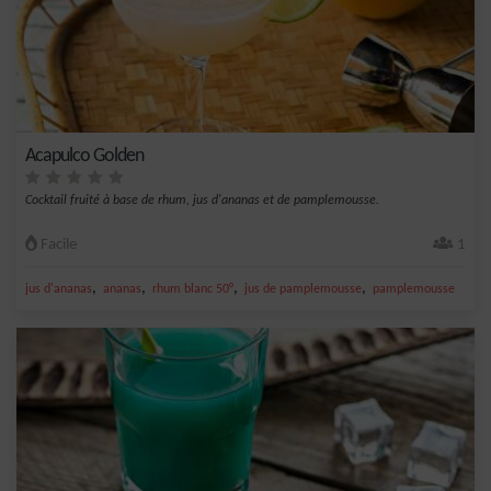
Acapulco Golden
Cocktail fruité à base de rhum, jus d'ananas et de pamplemousse.
Facile
1
,
,
,
,
jus d'ananas
ananas
rhum blanc 50°
jus de pamplemousse
pamplemousse