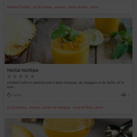
,
,
,
,
menthe fraîche
jus d'ananas
ananas
rhum ambré
sucre
Nectar exotique
Cocktail fruité et rafaîchissant à base d'ananas, de mangues et de litchis. Et le
tout...
Facile
1
,
,
,
,
jus d'ananas
ananas
nectar de mangue
sirop de fleur
glace