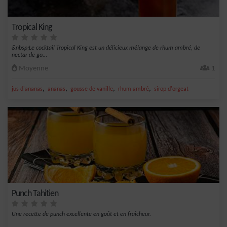
Tropical King
&nbsp;Le cocktail Tropical King est un délicieux mélange de rhum ambré, de
nectar de go...
Moyenne
1
,
,
,
,
jus d'ananas
ananas
gousse de vanille
rhum ambré
sirop d'orgeat
Punch Tahitien
Une recette de punch excellente en goût et en fraîcheur.