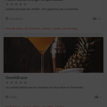
Cocktail classique des Antilles, très appréciais par sa fraîcheur.
Moyenne
10
,
,
,
,
sirop de canne
jus d'ananas
ananas
orange
jus d'orange
Downhill racer
Un cocktail parfait pour les amateurs de vieux rhum et d'amaretto
Facile
1
,
,
,
,