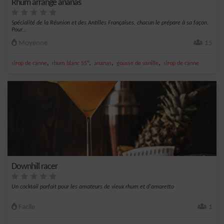
Rhum arrangé ananas
Spécialité de la Réunion et des Antilles Françaises, chacun le prépare à sa façon.
Pour...
Moyenne
15
,
,
,
,
sirop de canne
rhum blanc 55°
ananas
gousse de vanille
sirop de canne
Downhill racer
Un cocktail parfait pour les amateurs de vieux rhum et d'amaretto
Facile
1