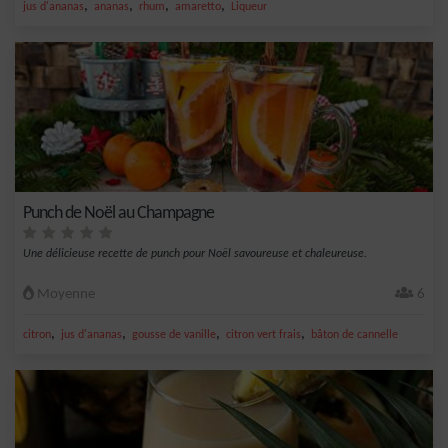
,
,
,
,
jus d'ananas
ananas
rhum
amaretto
Liqueur
Punch de Noël au Champagne
Une délicieuse recette de punch pour Noël savoureuse et chaleureuse.
Moyenne
6
,
,
,
,
citron
jus d'ananas
gousse de vanille
citron vert frais
bâton de cannelle