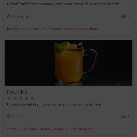
Cocktail fruité à base de rhum, jus d'ananas, crème de coco et ananas frais.
Moyenne
1
,
,
,
,
jus d'ananas
ananas
rhum ambré
crème de coco
rhum
Punch 1/5
Un punch parfait et simple à réaliser sans préparation de fruits.
Facile
6
,
,
,
,
citron
jus d'ananas
ananas
orange
jus de citron vert