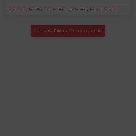
,
,
,
,
citron
rhum blanc 40°
sirop de canne
jus d'ananas
jus de citron vert
Découvrez d'autres recettes de cocktails