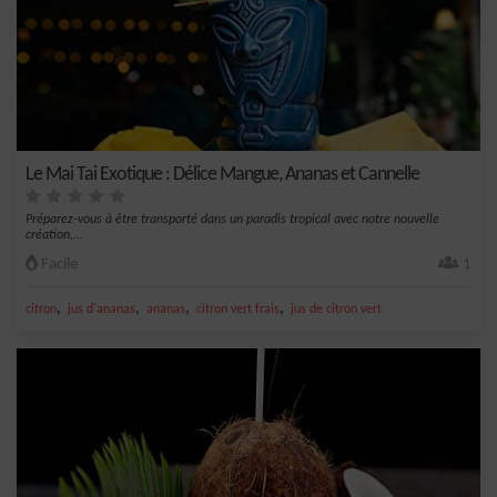
Le Mai Tai Exotique : Délice Mangue, Ananas et Cannelle
Préparez-vous à être transporté dans un paradis tropical avec notre nouvelle
création,...
Facile
1
,
,
,
,
citron
jus d'ananas
ananas
citron vert frais
jus de citron vert