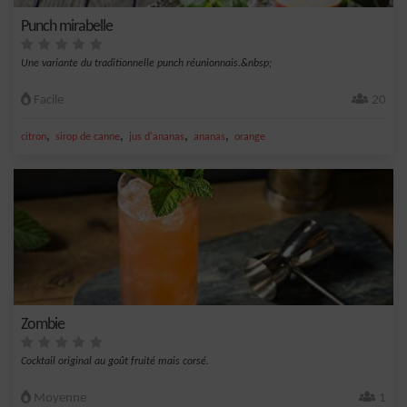
Punch mirabelle
Une variante du traditionnelle punch réunionnais.&nbsp;
Facile
20
,
,
,
,
citron
sirop de canne
jus d'ananas
ananas
orange
Zombie
Cocktail original au goût fruité mais corsé.
Moyenne
1