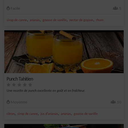
Facile
5
,
,
,
,
sirop de canne
ananas
gousse de vanille
nectar de goyave
rhum
Punch Tahitien
Une recette de punch excellente en goût et en fraîcheur.
Moyenne
10
,
,
,
,
citron
sirop de canne
jus d'ananas
ananas
gousse de vanille