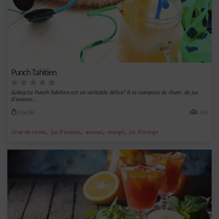
Punch Tahitien
&nbsp;Le Punch Tahitien est un véritable délice! Il se compose de rhum, de jus
d'ananas...
Facile
40
,
,
,
,
sirop de canne
jus d'ananas
ananas
orange
jus d'orange