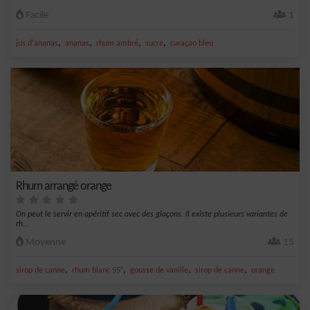
Facile
1
,
,
,
,
jus d'ananas
ananas
rhum ambré
sucre
curaçao bleu
Rhum arrangé orange
On peut le servir en apéritif sec avec des glaçons. Il existe plusieurs variantes de
rh...
Moyenne
15
,
,
,
,
sirop de canne
rhum blanc 55°
gousse de vanille
sirop de canne
orange