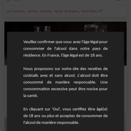
,
,
,
,
jus d'ananas
ananas
banane
nectar de goyave
rhum blanc 50°
Veuillez confirmer que vous avez l'âge légal pour
consommer de l'alcool dans votre pays de
résidence. En France, l'âge légal est de 18 ans.
Nous proposons sur notre site des recettes de
Punch Vanille
cocktails avec et sans alcool. L'alcool doit être
consommé de manière responsable. Une
Cocktail corsé à base de vieux rhum, de vanille et de citron.
consommation excessive peut être nocive pour
Facile
1
la santé.
,
,
,
,
citron
gousse de vanille
citron jaune
rhum vieux
citron jaune frais
En cliquant sur 'Oui', vous certifiez être âgé(e)
de 18 ans ou plus et acceptez de consommer de
l'alcool de manière responsable.