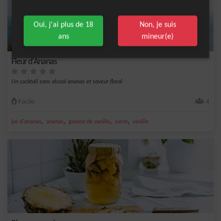
Oui, j'ai plus de 18
Non, je suis
ans
mineur(e)
Fleur d'Ananas
Un cocktail sans alcool ananas et saveur floral
Facile
4
,
,
,
,
jus d'ananas
ananas
gousse de vanille
sucre
vanille