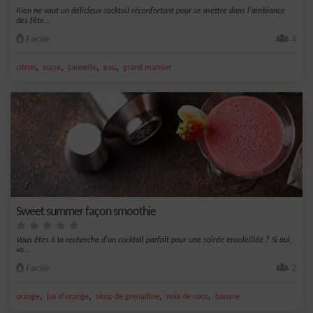
Rien ne vaut un délicieux cocktail réconfortant pour se mettre dans l'ambiance
des fête...
Facile
4
,
,
,
,
citron
sucre
cannelle
eau
grand marnier
Sweet summer façon smoothie
Vous êtes à la recherche d'un cocktail parfait pour une soirée ensoleillée ? Si oui,
vo...
Facile
2
,
,
,
,
orange
jus d'orange
sirop de grenadine
noix de coco
banane