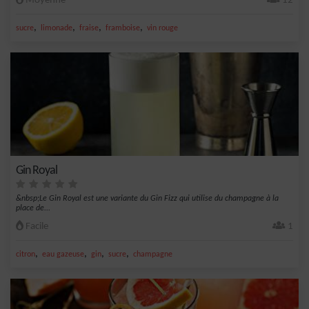
Moyenne
12
,
,
,
,
sucre
limonade
fraise
framboise
vin rouge
Gin Royal
&nbsp;Le Gin Royal est une variante du Gin Fizz qui utilise du champagne à la
place de...
Facile
1
,
,
,
,
citron
eau gazeuse
gin
sucre
champagne