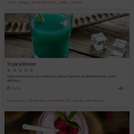
,
,
,
,
citron
orange
jus de citron vert
vodka
romarin
Tropical Breeze
Tropical Breeze est un cocktail au saveur tropicale et rafraîchissante. Cette
délicieus...
Facile
1
,
,
,
,
jus d'ananas
lait de coco
rhum blanc 55°
ananas
noix de coco