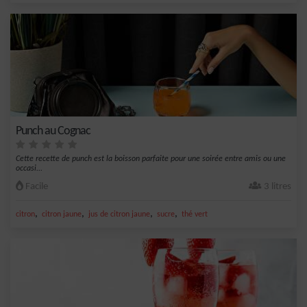
Punch au Cognac
Cette recette de punch est la boisson parfaite pour une soirée entre amis ou une
occasi...
Facile
3 litres
,
,
,
,
citron
citron jaune
jus de citron jaune
sucre
thé vert