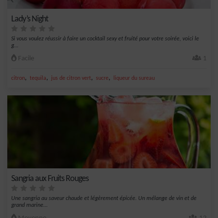
Lady’s Night
Si vous voulez réussir à faire un cocktail sexy et fruité pour votre soirée, voici le
g...
Facile
1
,
,
,
,
citron
tequila
jus de citron vert
sucre
liqueur du sureau
Sangria aux Fruits Rouges
Une sangria au saveur chaude et légèrement épicée. Un mélange de vin et de
grand marine...