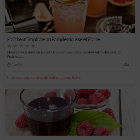
Fraîcheur Tropicale au Pamplemousse et Fraise
Plongez-vous dans un paradis tropical avec notre cocktail rafraîchissant, la
Fraîcheur...
Facile
1
,
,
,
,
triple sec
sucre
sirop de fraise
glace
fraise