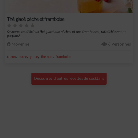
Thé glacé pêche et framboise
Savourez ce délicieux thé glacé aux pêches et aux framboises, rafraîchissant et
parfumé...
Moyenne
6 Personnes
,
,
,
,
citron
sucre
glace
thé noir
framboise
Découvrez d'autres recettes de cocktails