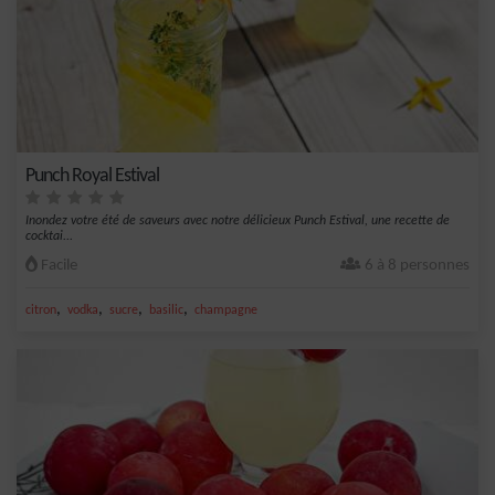
Punch Royal Estival
Inondez votre été de saveurs avec notre délicieux Punch Estival, une recette de
cocktai...
Facile
6 à 8 personnes
,
,
,
,
citron
vodka
sucre
basilic
champagne