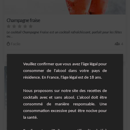
Champagne fraise
Le cocktail Champagne Fraise est un cocktail rafraîchissant, parfait pour les fêtes
ou...
Facile
4
,
,
,
,
citron
sucre
champagne
fraise
eau
Veuillez confirmer que vous avez l'âge légal pour
consommer de l'alcool dans votre pays de
résidence. En France, l'âge légal est de 18 ans.
Nous proposons sur notre site des recettes de
cocktails avec et sans alcool. L'alcool doit être
consommé de manière responsable. Une
consommation excessive peut être nocive pour
Melon Daïquiri
la santé.
Le Cocktail Melon Daïquiri est une boisson rafraîchissante et fruitée, parfaite pour