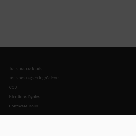
Tous nos cocktails
Tous nos tags et ingrédients
CGU
Mentions légales
Contactez-nous
Cocktails Road | @2026 All copy rights reserved