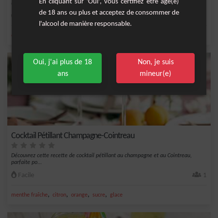
En cliquant sur 'Oui', vous certifiez être âgé(e)
le...
de 18 ans ou plus et acceptez de consommer de
Facile
1
l'alcool de manière responsable.
,
,
,
,
citron
triple sec
jus de citron vert
sucre
glace
Oui, j'ai plus de 18
Non, je suis
ans
mineur(e)
Cocktail Pétillant Champagne-Cointreau
Découvrez cette recette de cocktail pétillant au champagne et au Cointreau,
parfaite po...
Facile
1
,
,
,
,
menthe fraîche
citron
orange
sucre
glace