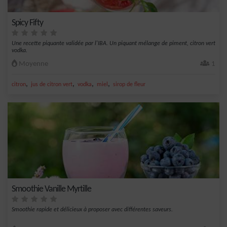
Spicy Fifty
Une recette piquante validée par l'IBA. Un piquant mélange de piment, citron vert
vodka.
Moyenne
1
,
,
,
,
citron
jus de citron vert
vodka
miel
sirop de fleur
Smoothie Vanille Myrtille
Smoothie rapide et délicieux à proposer avec différentes saveurs.