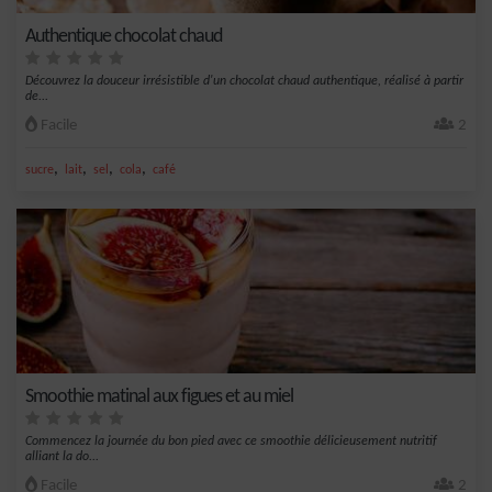
Authentique chocolat chaud
Découvrez la douceur irrésistible d'un chocolat chaud authentique, réalisé à partir
de...
Facile
2
,
,
,
,
sucre
lait
sel
cola
café
Smoothie matinal aux figues et au miel
Commencez la journée du bon pied avec ce smoothie délicieusement nutritif
alliant la do...
Facile
2