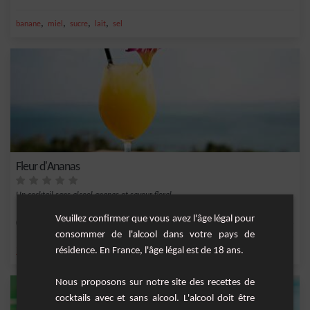
,
,
,
,
banane
miel
sucre
lait
sel
Fleur d'Ananas
Un cocktail sans alcool ananas et saveur floral
Veuillez confirmer que vous avez l'âge légal pour
Facile
4
consommer de l'alcool dans votre pays de
résidence. En France, l'âge légal est de 18 ans.
,
,
,
,
jus d'ananas
ananas
gousse de vanille
sucre
vanille
Nous proposons sur notre site des recettes de
cocktails avec et sans alcool. L'alcool doit être