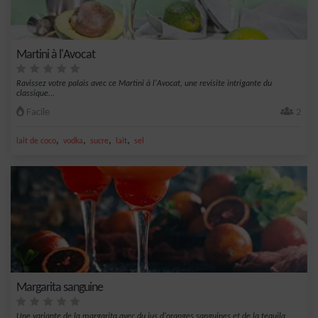
Martini à l'Avocat
Ravissez votre palais avec ce Martini à l'Avocat, une revisite intrigante du
classique...
Facile
2
,
,
,
,
lait de coco
vodka
sucre
lait
sel
Margarita sanguine
Une variante de la margarita avec du jus d'oranges sanguines et de la tequila