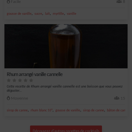
Facile
8
,
,
,
,
gousse de vanille
sucre
lait
myrtille
vanille
Rhum arrangé vanille cannelle
Cette recette de Rhum arrangé vanille cannelle est une boisson que vous pouvez
déguster...
Moyenne
15
,
,
,
,
sirop de canne
rhum blanc 55°
gousse de vanille
sirop de canne
bâton de cannell
Découvrez d'autres recettes de cocktails