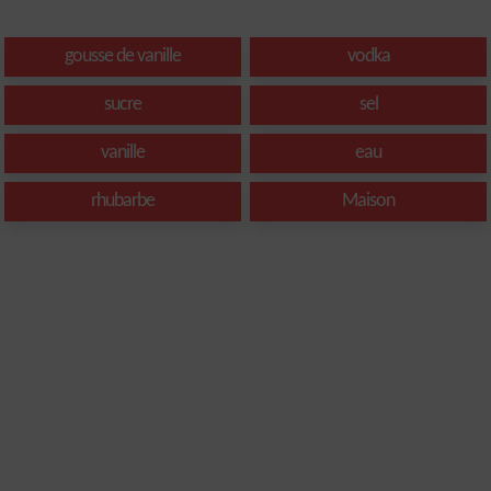
gousse de vanille
vodka
sucre
sel
vanille
eau
rhubarbe
Maison