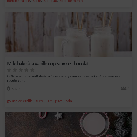
,
,
,
,
menthe fraîche
sucre
sel
eau
sirop de menthe
Milkshake à la vanille copeaux de chocolat
Cette recette de milkshake à la vanille copeaux de chocolat est une boisson
sucrée et r...
Facile
4
,
,
,
,
gousse de vanille
sucre
lait
glace
cola