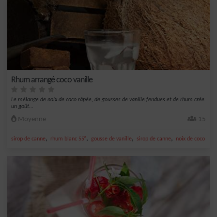
Rhum arrangé coco vanille
Le mélange de noix de coco râpée, de gousses de vanille fendues et de rhum crée
un goût...
Moyenne
15
,
,
,
,
sirop de canne
rhum blanc 55°
gousse de vanille
sirop de canne
noix de coco