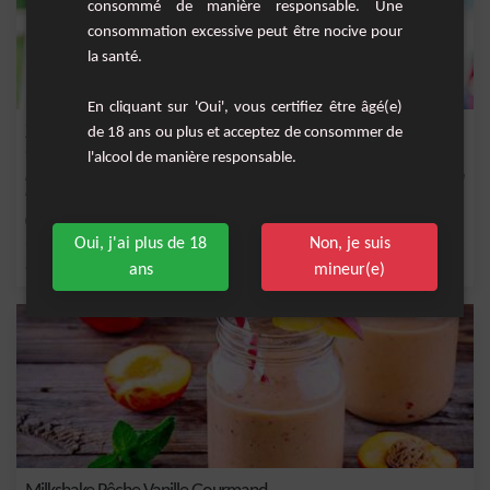
consommé de manière responsable. Une
consommation excessive peut être nocive pour
la santé.
En cliquant sur 'Oui', vous certifiez être âgé(e)
Zeitouni
de 18 ans ou plus et acceptez de consommer de
l'alcool de manière responsable.
Le cocktail Zeitouni est un mélange délicieux et rafraîchissant qui associe la vodka
Ke...
Facile
1
Oui, j'ai plus de 18
Non, je suis
,
,
,
,
ananas
vodka
sucre
basilic
sel
ans
mineur(e)