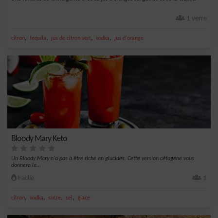
1 verre
,
,
,
,
citron
tequila
jus de citron vert
vodka
jus d'orange
Bloody Mary Keto
Un Bloody Mary n'a pas à être riche en glucides. Cette version cétogène vous
donnera le...
Facile
1
,
,
,
,
citron
vodka
sucre
sel
glace