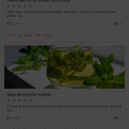
Milkshake Pêche Vanille Gourmand
Offrez-vous une touche de gourmandise avec notre délicieux milkshake pêche
vanille. Cet...
Facile
4
,
,
,
,
sucre
sel
glace
café
mûre
Sirop de menthe maison
Le sirop de menthe maison est une boisson rafraîchissante et délicieuse, qui peut
être...
Facile
6