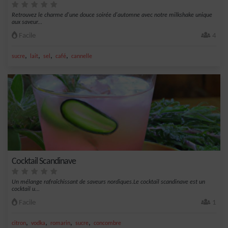
Retrouvez le charme d'une douce soirée d'automne avec notre milkshake unique
aux saveur...
Facile
4
,
,
,
,
sucre
lait
sel
café
cannelle
Cocktail Scandinave
Un mélange rafraîchissant de saveurs nordiques.Le cocktail scandinave est un
cocktail u...
Facile
1
,
,
,
,
citron
vodka
romarin
sucre
concombre