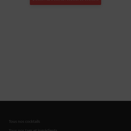
Tous nos cocktails
Tous nos tags et ingrédients