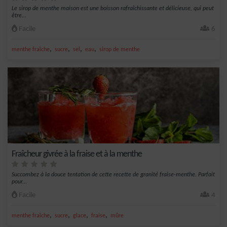
Le sirop de menthe maison est une boisson rafraîchissante et délicieuse, qui peut
être...
Facile
6
,
,
,
,
menthe fraîche
sucre
sel
eau
sirop de menthe
Fraîcheur givrée à la fraise et à la menthe
Succombez à la douce tentation de cette recette de granité fraise-menthe. Parfait
pour...
Facile
4
,
,
,
,
menthe fraîche
sucre
glace
fraise
mûre