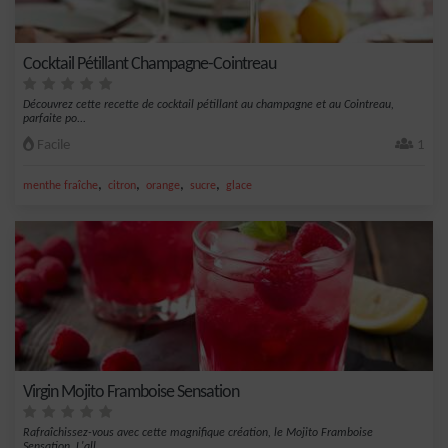
Cocktail Pétillant Champagne-Cointreau
Découvrez cette recette de cocktail pétillant au champagne et au Cointreau,
parfaite po...
Facile
1
,
,
,
,
menthe fraîche
citron
orange
sucre
glace
Virgin Mojito Framboise Sensation
Rafraîchissez-vous avec cette magnifique création, le Mojito Framboise
Sensation. L'all...