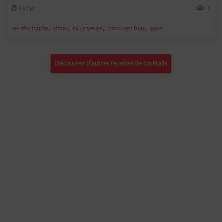
Facile
1
,
,
,
,
menthe fraîche
citron
eau gazeuse
citron vert frais
sucre
Découvrez d'autres recettes de cocktails