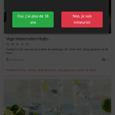
Oui, j'ai plus de 18
Non, je suis
ans
mineur(e)
Virgin Watermelon Mojito
Cocktail fruité sans alcool à base de pastèque, de citron vert, d'eau gazeuse et de
men...
Moyenne
1
,
,
,
,
menthe fraîche
citron
sirop de canne
eau gazeuse
nectar de citron