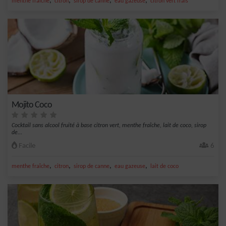
,
,
,
,
menthe fraîche
citron
sirop de canne
eau gazeuse
citron vert frais
Mojito Coco
Cocktail sans alcool fruité à base citron vert, menthe fraîche, lait de coco, sirop
de...
Facile
6
,
,
,
,
menthe fraîche
citron
sirop de canne
eau gazeuse
lait de coco