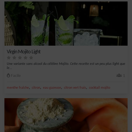
Virgin Mojito Light
Une variante sans alcool du célèbre Mojito. Cette recette est un peu plus light que
le...
Facile
1
,
,
,
,
menthe fraîche
citron
eau gazeuse
citron vert frais
cocktail mojito