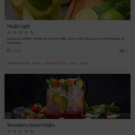
Mojito Light
&nbsp;Le célèbre Mojito en version light, avec moins de sucre en remplaçant la
limonade...
Facile
1
,
,
,
,
menthe fraîche
citron
citron vert frais
sucre
glace
Strawberry Sweet Mojito