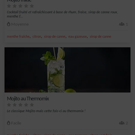
Mojito fraise
Cocktail fruité et rafraîchissant à base de rhum, fraise, sirop de canne roux,
menthe f...
Moyenne
1
,
,
,
,
menthe fraîche
citron
sirop de canne
eau gazeuse
sirop de canne
Mojito au Thermomix
Le classique Mojito mais cette fois-ci au thermomix !
Facile
2