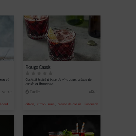
Rouge Cassis
tron et
Cocktail fruité à base de vin rouge, crème de
cassis et limonade.
 verre
Facile
1
,
,
,
,
d'oeuf
citron
citron jaune
crème de cassis
limonade
vin rouge