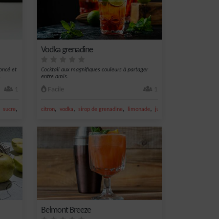
Vodka grenadine
oncé et
Cocktail aux magnifiques couleurs à partager
.
entre amis.
1
Facile
1
,
,
,
,
,
,
sucre
glace
citron
vodka
sirop de grenadine
limonade
jus de citron
Belmont Breeze