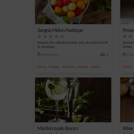
Sangria Melon Pastèque
Prose
Sangria très rafraîchissante avec du melon et de
Découvr
la pastèque.
Sorbet. 
Moyenne
6
Faci
,
,
,
,
,
citron
orange
vin blanc
melon
cognac
citron
Martini royale Bianco
Wine 